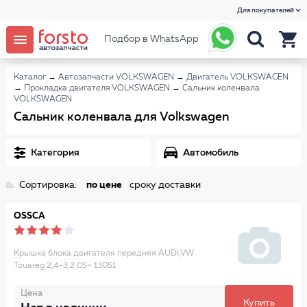
Для покупателей
Подбор в WhatsApp
Каталог
→
Автозапчасти VOLKSWAGEN
→
Двигатель VOLKSWAGEN
→
Прокладка двигателя VOLKSWAGEN
→
Сальник коленвала
VOLKSWAGEN
Сальник коленвала для Volkswagen
Категория
Автомобиль
Сортировка:
по цене
сроку доставки
OSSCA
Крышка блока двигателя передняя AUDI,VW
Touareg 2,4-3,2 05~ 13051
Цена
Купить