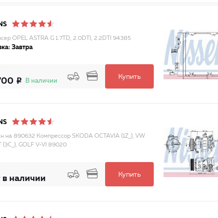
NS
сер OPEL ASTRA G 1.7TD, 2.0DTI, 2.2DTI 94385
ка: Завтра
Купить
700
В наличии
NS
н на 890632 Компрессор SKODA OCTAVIA (1Z_), VW
 (3C_), GOLF V-VI 89020
Купить
 в наличии