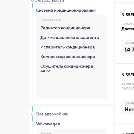
Автозапчасти
Система кондиционирования
NISSE
Подкатегории
Конден
Радиатор кондиционера
Достав
Датчик давления хладагента
Цена
Испаритель кондиционера
14 
Компрессор кондиционера
Осушитель кондиционера
авто
NISSE
Замене
PASSAT
Цена
Нет
Все автомобили
Volkswagen
Модель