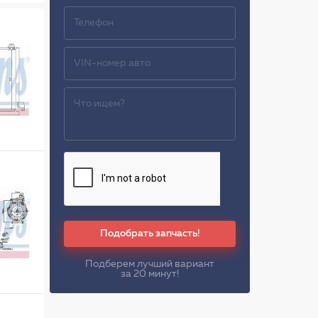
Подобрать запчасть!
Подберем лучший вариант
за 20 минут!