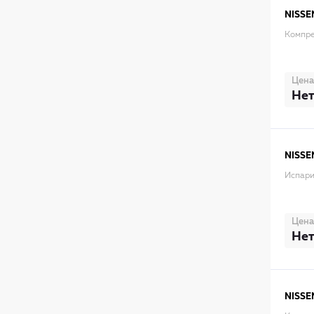
NISSE
Компре
Цена
Нет
NISSE
Испари
Цена
Нет
NISSE