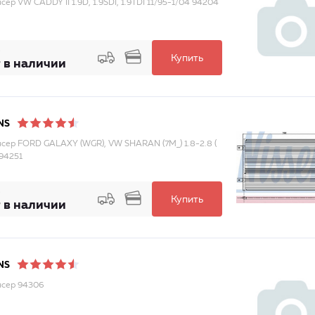
ер VW CADDY II 1.9D, 1.9SDI, 1.9TDI 11/95-1/04 94204
Купить
 в наличии
NS
сер FORD GALAXY (WGR), VW SHARAN (7M_) 1.8-2.8 (
 94251
Купить
 в наличии
NS
сер 94306