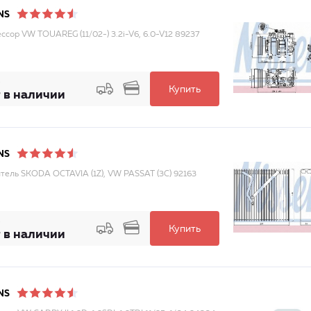
NS
ссор VW TOUAREG (11/02-) 3.2i-V6, 6.0-V12 89237
Купить
 в наличии
NS
тель SKODA OCTAVIA (1Z), VW PASSAT (3C) 92163
Купить
 в наличии
NS