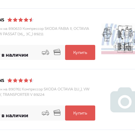
NS
н на 890633 Компрессор SKODA FABIA II, OCTAVIA
VW PASSAT (36_, 3C_) 89211
Купить
 в наличии
NS
н на 890761 Компрессор SKODA OCTAVIA (1U_), VW
V, TRANSPORTER V 89224
Купить
 в наличии