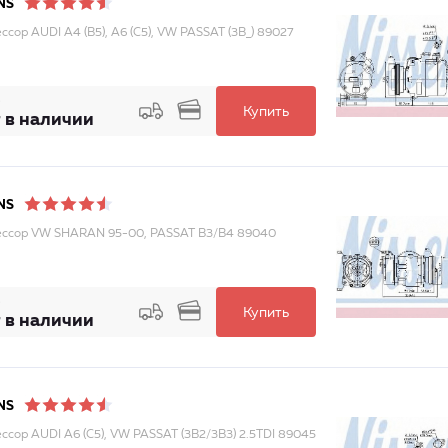
NS
ссор AUDI A4 (B5), A6 (C5), VW PASSAT (3B_) 89027
Купить
 в наличии
NS
ссор VW SHARAN 95-00, PASSAT B3/B4 89040
Купить
 в наличии
NS
ссор AUDI A6 (C5), VW PASSAT (3B2/3B3) 2.5TDI 89045