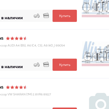
Купить
 в наличии
NS
сор AUDI A4 (B5), A6 (C4, C5), A8 (4D_) 89054
Купить
 в наличии
NS
ссор VW SHARAN (7M) 2.8VR6 89117