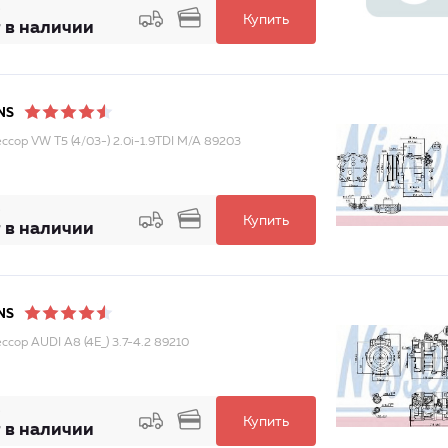
Купить
 в наличии
NS
ссор VW T5 (4/03-) 2.0i-1.9TDI M/A 89203
Купить
 в наличии
NS
ссор AUDI A8 (4E_) 3.7-4.2 89210
Купить
 в наличии