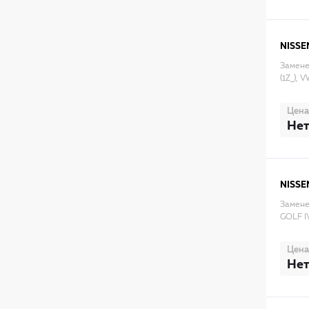
NISSE
Замене
(1Z_), 
Цена
Нет
NISSE
Замене
GOLF I
Цена
Нет