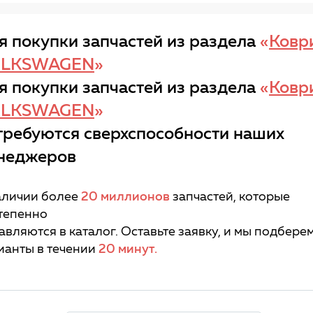
я покупки запчастей из раздела
«
Ковр
LKSWAGEN
»
я покупки запчастей из раздела
«
Ковр
LKSWAGEN
»
требуются сверхспособности наших
неджеров
аличии более
20 миллионов
запчастей, которые
тепенно
авляются в каталог. Оставьте заявку, и мы подбере
ианты в течении
20 минут.