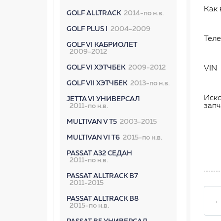
Как 
GOLF ALLTRACK
2014-по н.в.
GOLF PLUS I
2004-2009
Тел
GOLF VI КАБРИОЛЕТ
2009-2012
GOLF VI ХЭТЧБЕК
2009-2012
VIN
GOLF VII ХЭТЧБЕК
2013-по н.в.
Иск
JETTA VI УНИВЕРСАЛ
запч
2011-по н.в.
MULTIVAN V T5
2003-2015
MULTIVAN VI T6
2015-по н.в.
PASSAT A32 СЕДАН
2011-по н.в.
PASSAT ALLTRACK B7
2011-2015
PASSAT ALLTRACK B8
←
2015-по н.в.