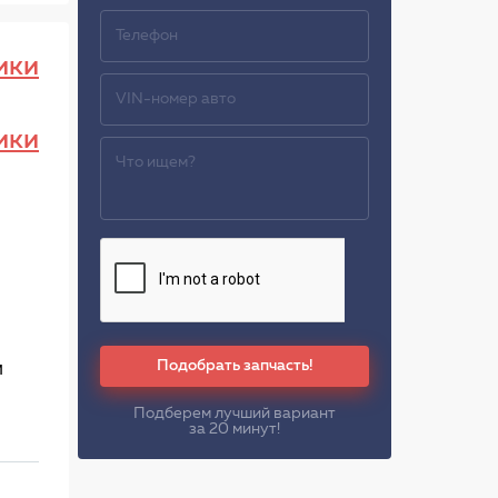
ики
ики
Подобрать запчасть!
м
Подберем лучший вариант
за 20 минут!