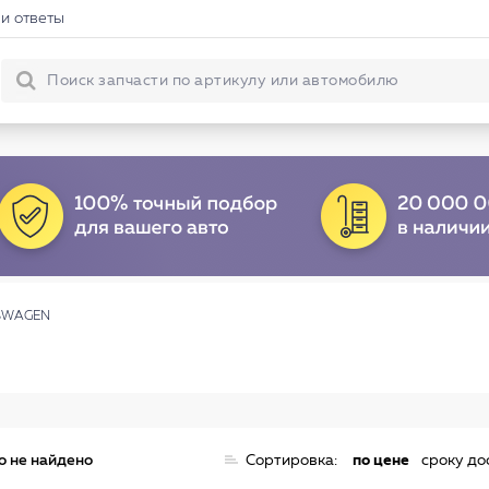
и ответы
KSWAGEN
о не найдено
Сортировка:
по цене
сроку до