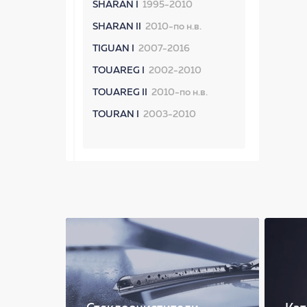
SHARAN I
1995-2010
SHARAN II
2010-по н.в.
TIGUAN I
2007-2016
TOUAREG I
2002-2010
TOUAREG II
2010-по н.в.
TOURAN I
2003-2010