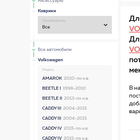
Аксессуары
Коврики
Дл
Производитель
VO
Дл
VO
Все автомобили
по
Volkswagen
ме
Модель
AMAROK
2010-по н.в.
В н
BEETLE I
1998-2010
пос
BEETLE II
2013-по н.в.
доб
CADDY III
2004-2015
вар
CADDY III
2004-2015
CADDY IV
2015-по н.в.
CADDY IV
2015-по н.в.