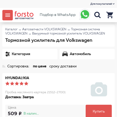
Для покупателей
Подбор в WhatsApp
Каталог
→
Автозапчасти VOLKSWAGEN
→
Тормозная система
VOLKSWAGEN
→
Вакуумный тормозной усилитель VOLKSWAGEN
Тормозной усилитель для Volkswagen
Категория
Автомобиль
Сортировка:
по цене
сроку доставки
HYUNDAI/KIA
Пробка масляного картера 21512-27001
Доставка: Завтра
Цена
Купить
509
В наличии