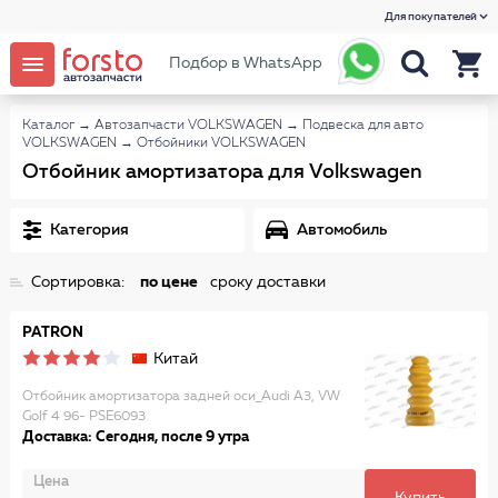
Для покупателей
Подбор в WhatsApp
Каталог
→
Автозапчасти VOLKSWAGEN
→
Подвеска для авто
VOLKSWAGEN
→
Отбойники VOLKSWAGEN
Отбойник амортизатора для Volkswagen
Категория
Автомобиль
Сортировка:
по цене
сроку доставки
PATRON
Китай
Отбойник амортизатора задней оси_Audi A3, VW
Golf 4 96- PSE6093
Доставка: Сегодня, после 9 утра
Цена