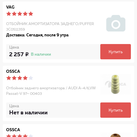
VAG
ОТБОЙНИК АМОРТИЗАТОРА ЗАДНЕГО/PUFFER
3C0511359
Доставка: Сегодня, после 9 утра
Цена
Купить
2 257
В наличии
OSSCA
Отбойник заднего амортизатора / AUDI A-4/6,VW
Passat-V 97~ 00403
Цена
Купить
Нет в наличии
OSSCA