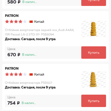
Купить
580
В наличии
PATRON
Китай
Отбойник амортизатора задней оси_Audi A4A6,
VW Passat 1.6-2.5TDi 97- PSE6094
Доставка: Сегодня, после 9 утра
Цена
Купить
670
В наличии
PATRON
Китай
Отбойник амортизатора PSE6117
Доставка: Сегодня, после 9 утра
Цена
Купить
754
В наличии