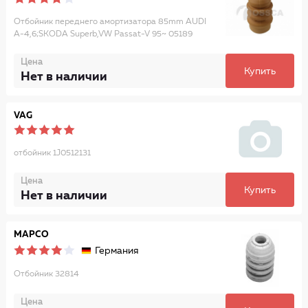
Отбойник переднего амортизатора 85mm AUDI
A-4,6;SKODA Superb,VW Passat-V 95~ 05189
Цена
Купить
Нет в наличии
VAG
отбойник 1J0512131
Цена
Купить
Нет в наличии
MAPCO
Германия
Отбойник 32814
Цена