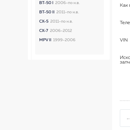
BT-50 I
2006-по н.в.
Как 
BT-50 II
2011-по н.в.
CX-5
2011-по н.в.
Тел
CX-7
2006-2012
MPV II
1999-2006
VIN
Иск
запч
←