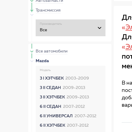
Автозапчасти
Трансмиссия
Дл
Производитель
«
Э
Дл
«
Э
Все автомобили
по
Mazda
ме
Модель
3 I ХЭТЧБЕК
2003-2009
В н
3 II СЕДАН
2009-2013
пос
3 II ХЭТЧБЕК
2009-2013
доб
вар
6 II СЕДАН
2007-2012
6 II УНИВЕРСАЛ
2007-2012
6 II ХЭТЧБЕК
2007-2012