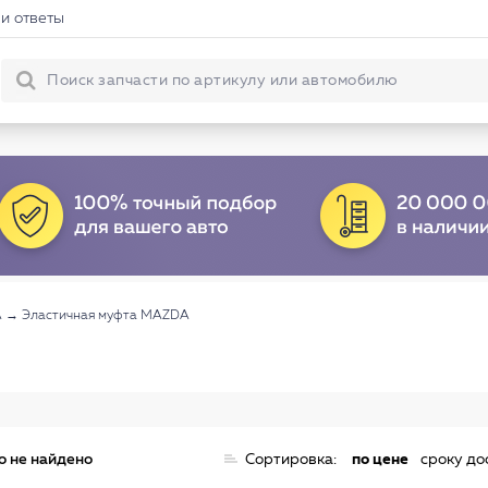
и ответы
A
→
Эластичная муфта MAZDA
о не найдено
Сортировка:
по цене
сроку до