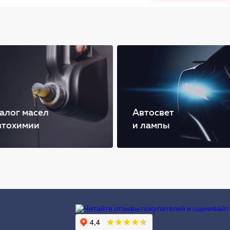
алог масел
Автосвет
втохимии
и лампы
Ы