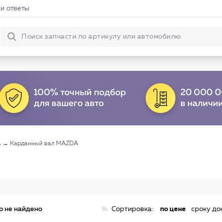
и ответы
A
→
Карданный вал MAZDA
о не найдено
Сортировка:
по цене
сроку до