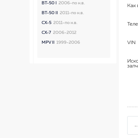
BT-50 I
2006-по н.в.
Как 
BT-50 II
2011-по н.в.
CX-5
2011-по н.в.
Тел
CX-7
2006-2012
MPV II
1999-2006
VIN
Иск
запч
←