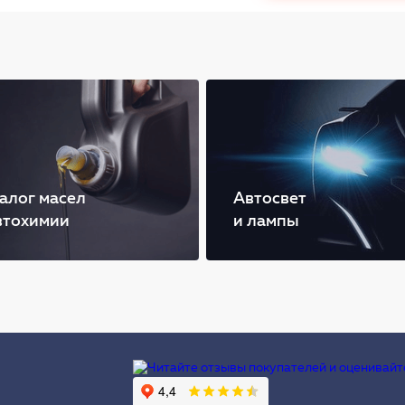
алог масел
Автосвет
втохимии
и лампы
Ы