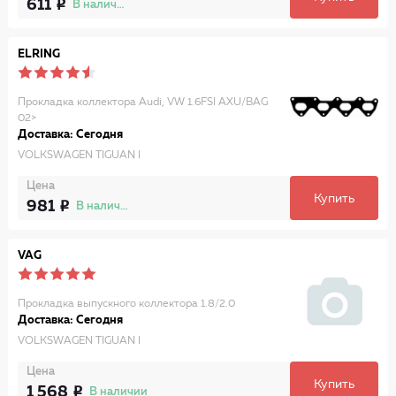
611
В наличии
ELRING
Прокладка коллектора Audi, VW 1.6FSI AXU/BAG
02>
Доставка: Сегодня
VOLKSWAGEN TIGUAN I
Цена
Купить
981
В наличии
VAG
Прокладка выпускного коллектора 1.8/2.0
Доставка: Сегодня
VOLKSWAGEN TIGUAN I
Цена
Купить
1 568
В наличии