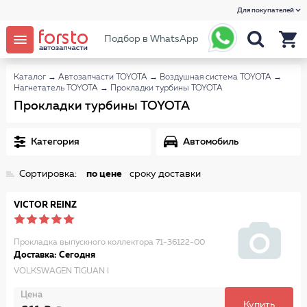
Для покупателей
Подбор в WhatsApp
Каталог
→
Автозапчасти TOYOTA
→
Воздушная система TOYOTA
→
Нагнетатель TOYOTA
→
Прокладки турбины TOYOTA
Прокладки турбины TOYOTA
Категория
Автомобиль
Сортировка:
по цене
сроку доставки
VICTOR REINZ
Прокладка выпускного коллектора 71-36122-00
Доставка: Сегодня
VOLKSWAGEN TIGUAN I
Цена
Купить