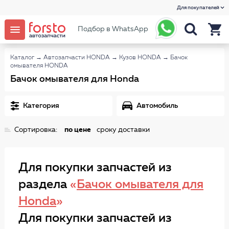
Для покупателей
Подбор в WhatsApp
Каталог
→
Автозапчасти HONDA
→
Кузов HONDA
→
Бачок
омывателя HONDA
Бачок омывателя для Honda
Категория
Автомобиль
Сортировка:
по цене
сроку доставки
Для покупки запчастей из
раздела
«
Бачок омывателя для
Honda
»
Для покупки запчастей из