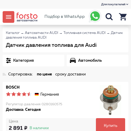
Для покупателей
Подбор в WhatsApp
Каталог
→
Автозапчасти AUDI
→
Топливная система AUDI
→
Датчик
давления топлива AUDI
Датчик давления топлива для Audi
Категория
Автомобиль
Сортировка:
по цене
сроку доставки
BOSCH
Германия
Регулятор давления 0280160575
Доставка: Сегодня
Цена
Купить
2 891
В наличии