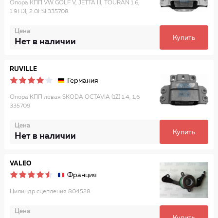
Опора КПП VW GOLF V, JETTA III, TOURAN 1.6,
1.9TDI, 2.0FSI 335708
Цена
Купить
Нет в наличии
RUVILLE
Германия
Опора КПП левая SKODA OCTAVIA (1Z) 1.4, 1.6
335709
Цена
Купить
Нет в наличии
VALEO
Франция
Цилиндр сцепления 804528
Цена