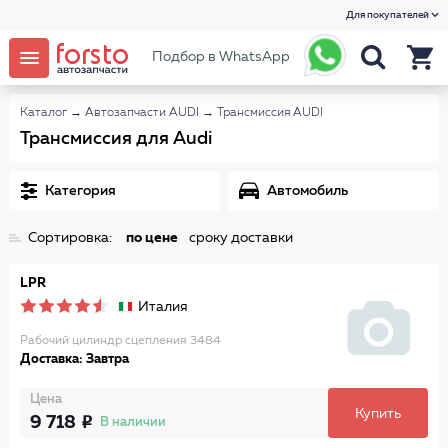
Для покупателей
Подбор в WhatsApp
Каталог
→
Автозапчасти AUDI
→
Трансмиссия AUDI
Трансмиссия для Audi
Категория
Автомобиль
Сортировка:
по цене
сроку доставки
LPR
Италия
Рабочий цилиндр сцепления 3484
Доставка: Завтра
Цена
Купить
9 718
В наличии