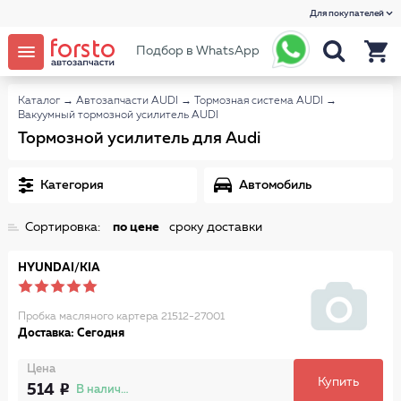
Для покупателей
Подбор в WhatsApp
Каталог
→
Автозапчасти AUDI
→
Тормозная система AUDI
→
Вакуумный тормозной усилитель AUDI
Тормозной усилитель для Audi
Категория
Автомобиль
Сортировка:
по цене
сроку доставки
HYUNDAI/KIA
Пробка масляного картера 21512-27001
Доставка: Сегодня
Цена
Купить
514
В наличии