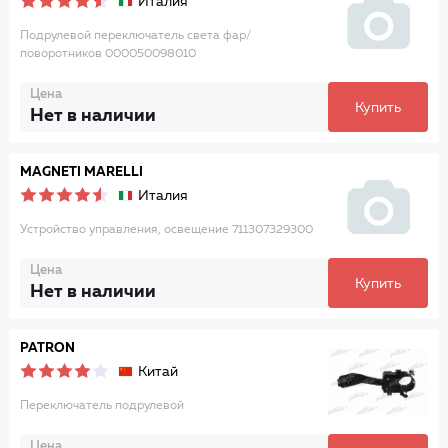
Италия
Подрулевой переключатель света фар/
поворотников 000050098010
Цена
Купить
Нет в наличии
MAGNETI MARELLI
Италия
Устройство управления, освещение 711307329300
Цена
Купить
Нет в наличии
PATRON
Китай
Переключатель подрулевой
Цена