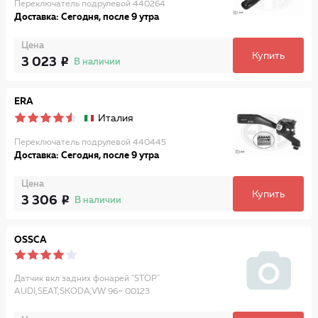
Переключатель подрулевой 440264
Доставка: Сегодня, после 9 утра
Цена
Купить
3 023
В наличии
ERA
Италия
Переключатель подрулевой 440445
Доставка: Сегодня, после 9 утра
Цена
Купить
3 306
В наличии
OSSCA
Датчик вкл задних фонарей ''STOP''
AUDI,SEAT,SKODA,VW 96~ 00123