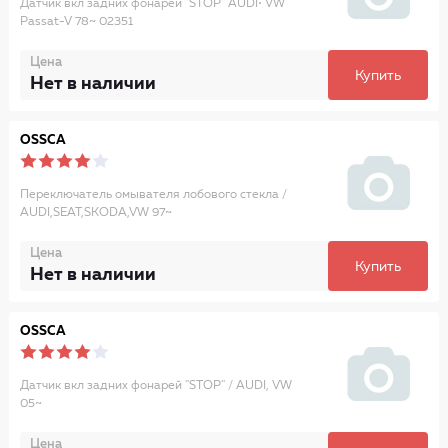
Датчик вкл задних фонарей ''STOP'' AUDI• VW
Passat-V 78~ 02351
Цена
Купить
Нет в наличии
OSSCA
Переключатель омывателя лобового стекла /
AUDI,SEAT,SKODA,VW 97~
Цена
Купить
Нет в наличии
OSSCA
Датчик вкл задних фонарей ''STOP'' / AUDI, VW
05~
Цена