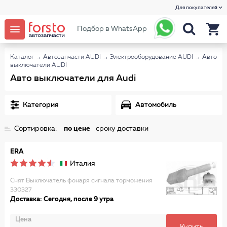
Для покупателей
Подбор в WhatsApp
Каталог
→
Автозапчасти AUDI
→
Электрооборудование AUDI
→
Авто
выключатели AUDI
Авто выключатели для Audi
Категория
Автомобиль
Сортировка:
по цене
сроку доставки
ERA
Италия
Снят Выключатель фонаря сигнала торможения
330327
Доставка: Сегодня, после 9 утра
Цена