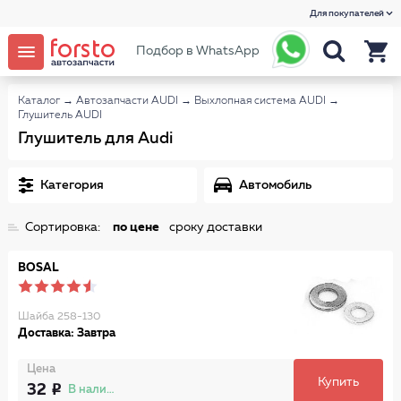
Для покупателей
Подбор в WhatsApp
Каталог
→
Автозапчасти AUDI
→
Выхлопная система AUDI
→
Глушитель AUDI
Глушитель для Audi
Категория
Автомобиль
Сортировка:
по цене
сроку доставки
BOSAL
Шайба 258-130
Доставка: Завтра
Цена
Купить
32
В наличии