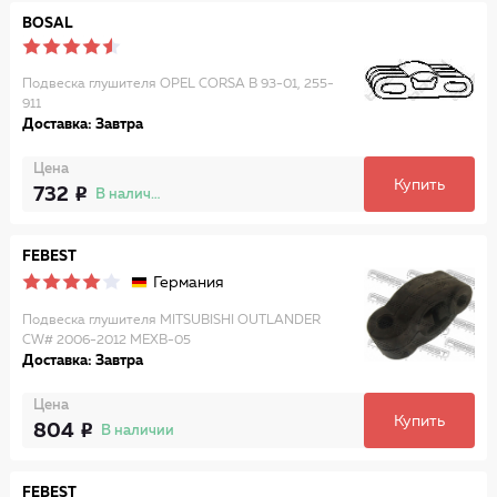
BOSAL
Подвеска глушителя OPEL CORSA B 93-01, 255-
911
Доставка: Завтра
Цена
Купить
732
В наличии
FEBEST
Германия
Подвеска глушителя MITSUBISHI OUTLANDER
CW# 2006-2012 MEXB-05
Доставка: Завтра
Цена
Купить
804
В наличии
FEBEST