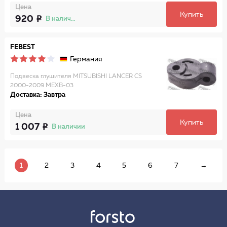
Цена
Купить
920
В наличии
FEBEST
Германия
Подвеска глушителя MITSUBISHI LANCER CS
2000-2009 MEXB-03
Доставка: Завтра
Цена
Купить
1 007
В наличии
1
2
3
4
5
6
7
→