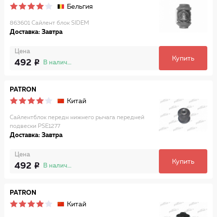
Бельгия
863601 Сайлент блок SIDEM
Доставка: Завтра
Цена
Купить
492
В наличии
PATRON
Китай
Сайлентблок передн нижнего рычага передней
подвески PSE1277
Доставка: Завтра
Цена
Купить
492
В наличии
PATRON
Китай