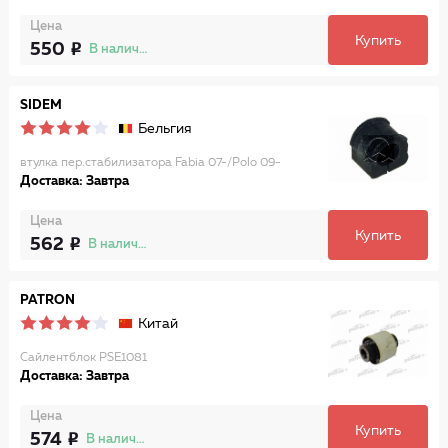
Цена
Купить
550
В наличии
SIDEM
Бельгия
втулка пер.стабилизатора Fabia 07-/Polo 09-
Доставка: Завтра
Цена
Купить
562
В наличии
PATRON
Китай
Сайлентблок PSE1081
Доставка: Завтра
Цена
Купить
574
В наличии