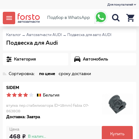
Для покупателей
Подбор в WhatsApp
Каталог
→
Автозапчасти AUDI
→
Подвеска для авто AUDI
Подвеска для Audi
Категория
Автомобиль
Сортировка:
по цене
сроку доставки
SIDEM
Бельгия
втулка пер.стабилизатора (D=18mm) Fabia 07-
863808
Доставка: Завтра
Цена
Купить
468
В наличии