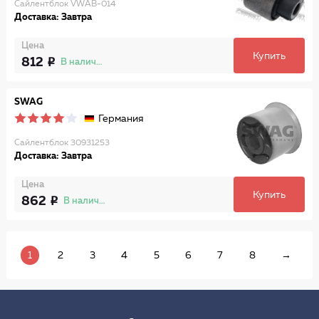
Сайлентблок VWAB-014
Доставка: Завтра
Цена
Купить
812
В наличии
SWAG
Германия
Сайлентблок 30931253
Доставка: Завтра
Цена
Купить
862
В наличии
1
2
3
4
5
6
7
8
→