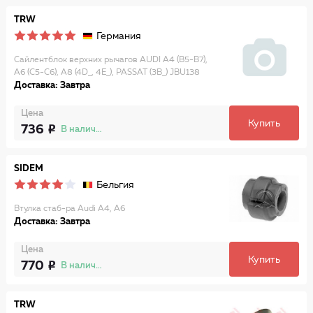
TRW
Германия
Сайлентблок верхних рычагов AUDI A4 (B5-B7),
A6 (C5-C6), A8 (4D_, 4E_), PASSAT (3B_) JBU138
Доставка: Завтра
Цена
Купить
736
В наличии
SIDEM
Бельгия
Втулка стаб-ра Audi A4, A6
Доставка: Завтра
Цена
Купить
770
В наличии
TRW