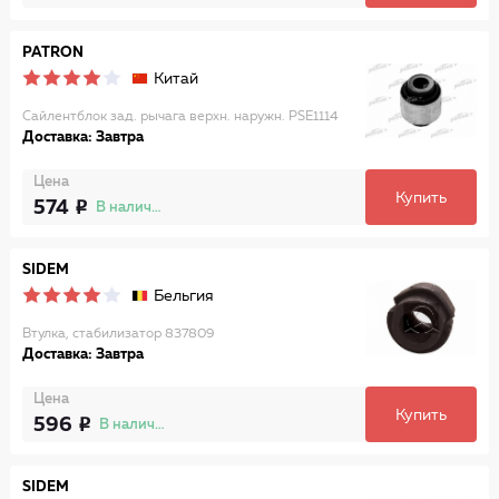
PATRON
Китай
Сайлентблок зад. рычага верхн. наружн. PSE1114
Доставка: Завтра
Цена
Купить
574
В наличии
SIDEM
Бельгия
Втулка, стабилизатор 837809
Доставка: Завтра
Цена
Купить
596
В наличии
SIDEM