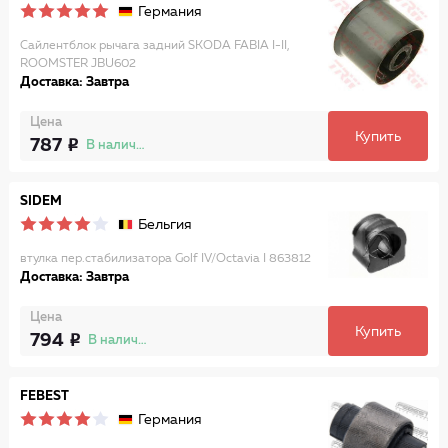
Германия
Сайлентблок рычага задний SKODA FABIA I-II,
ROOMSTER JBU602
Доставка: Завтра
Цена
Купить
787
В наличии
SIDEM
Бельгия
втулка пер.стабилизатора Golf IV/Octavia I 863812
Доставка: Завтра
Цена
Купить
794
В наличии
FEBEST
Германия