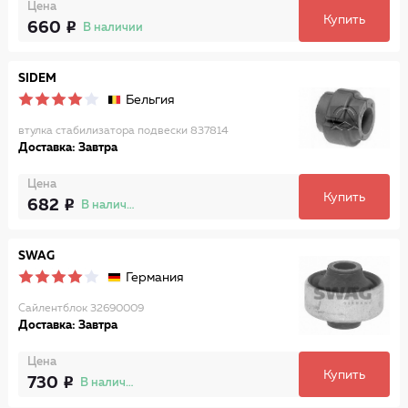
Цена
Купить
660
В наличии
SIDEM
Бельгия
втулка стабилизатора подвески 837814
Доставка: Завтра
Цена
Купить
682
В наличии
SWAG
Германия
Сайлентблок 32690009
Доставка: Завтра
Цена
Купить
730
В наличии