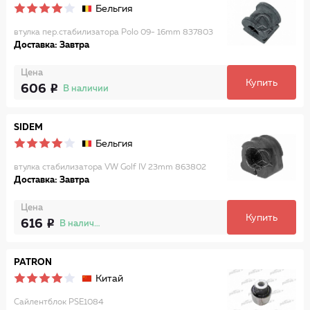
Бельгия
втулка пер.стабилизатора Polo 09- 16mm 837803
Доставка: Завтра
Цена
Купить
606
В наличии
SIDEM
Бельгия
втулка стабилизатора VW Golf IV 23mm 863802
Доставка: Завтра
Цена
Купить
616
В наличии
PATRON
Китай
Сайлентблок PSE1084