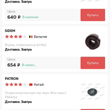
Доставка: Завтра
Цена
Купить
640
В наличии
SIDEM
Бельгия
Втулка, стабилизатор 837812
Доставка: Завтра
Цена
Купить
654
В наличии
PATRON
Китай
Опора амортизатора пер. верх. (без подш.)
PSE4013
Доставка: Завтра