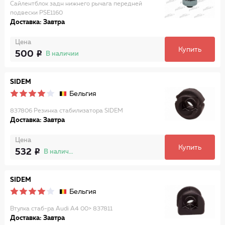
Сайлентблок задн нижнего рычага передней
подвески PSE1160
Доставка: Завтра
Цена
Купить
500
В наличии
SIDEM
Бельгия
837806 Резинка стабилизатора SIDEM
Доставка: Завтра
Цена
Купить
532
В наличии
SIDEM
Бельгия
Втулка стаб-ра Audi A4 00> 837811
Доставка: Завтра