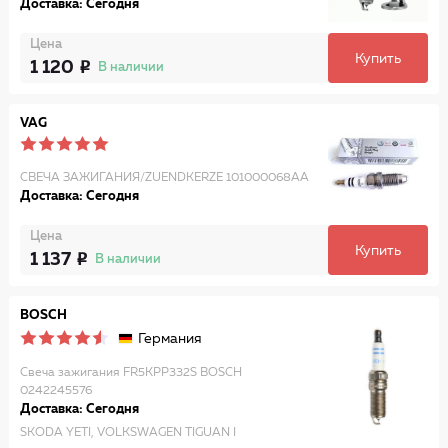
Доставка: Сегодня
Цена
Купить
1 120
В наличии
VAG
СВЕЧА ЗАЖИГАНИЯ/ZUENDKERZE 101000068AA
Доставка: Сегодня
Цена
Купить
1 137
В наличии
BOSCH
Германия
Свеча зажигания FR5KPP332S BOSCH
0242245576
Доставка: Сегодня
SKODA YETI, VOLKSWAGEN TIGUAN I