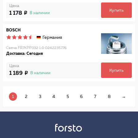
Цена
Купить
1 178
В наличии
BOSCH
Германия
Свеча FR7KPP332 1.0 0242235776
Доставка: Сегодня
Цена
Купить
1 189
В наличии
1
2
3
4
5
6
7
8
→