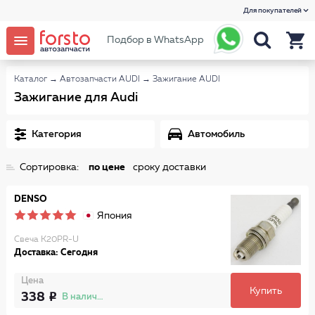
Для покупателей
Подбор в WhatsApp
Каталог
→
Автозапчасти AUDI
→
Зажигание AUDI
Зажигание для Audi
Категория
Автомобиль
Сортировка:
по цене
сроку доставки
DENSO
Япония
Свеча K20PR-U
Доставка: Сегодня
Цена
Купить
338
В наличии