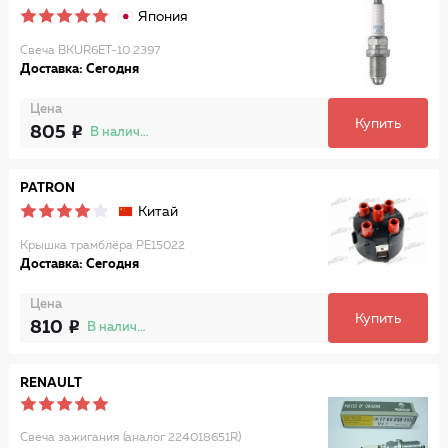
Япония
Свеча BKUR6ET-10 2397
Доставка: Сегодня
Цена
Купить
805
В наличии
PATRON
Китай
Крышка трамблёра PE15022
Доставка: Сегодня
Цена
Купить
810
В наличии
RENAULT
Свеча зажигания (аналог 224018651R)