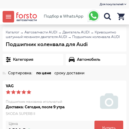
Для покупателей
Подбор в WhatsApp
Каталог
→
Автозапчасти AUDI
→
Двигатель AUDI
→
Кривошипно
шатунный механизм двигателя AUDI
→
Подшипник коленвала AUDI
Подшипник коленвала для Audi
Категория
Автомобиль
Сортировка:
по цене
сроку доставки
VAG
Подшипник маховика игольчатый
Доставка: Сегодня, после 9 утра
SKODA SUPERB II
Цена
Купить