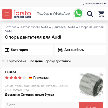
Для покупателей
Подбор в WhatsApp
Каталог
→
Автозапчасти AUDI
→
Двигатель AUDI
→
Опора двигателя
AUDI
Опора двигателя для Audi
Категория
Автомобиль
Сортировка:
по цене
сроку доставки
FEBEST
Германия
Сайлентблок задн опоры двигателя AUDI Q3
2011- VWAB-034
Доставка: Сегодня, после 9 утра
Цена