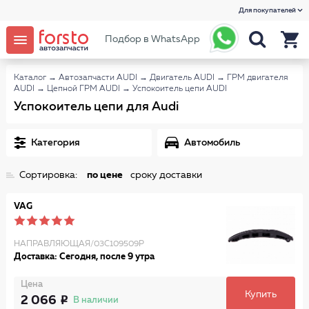
Для покупателей
Подбор в WhatsApp
Каталог
→
Автозапчасти AUDI
→
Двигатель AUDI
→
ГРМ двигателя
AUDI
→
Цепной ГРМ AUDI
→
Успокоитель цепи AUDI
Успокоитель цепи для Audi
Категория
Автомобиль
Сортировка:
по цене
сроку доставки
VAG
НАПРАВЛЯЮЩАЯ/03C109509P
Доставка: Сегодня, после 9 утра
Цена
Купить
2 066
В наличии