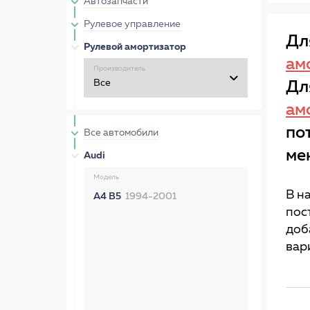
Автозапчасти
Рулевое управление
Дл
Рулевой амортизатор
ам
Производитель
Дл
ам
по
Все автомобили
ме
Audi
Модель
В н
A4 B5
1994-2001
пос
доб
вар