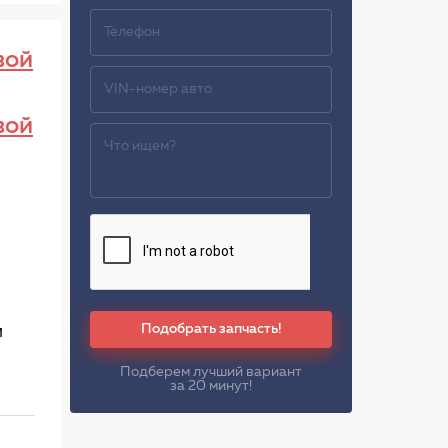
вой
вой
Подобрать запчасть!
м
Подберем лучший вариант
за 20 минут!