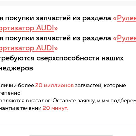
я покупки запчастей из раздела
«
Руле
ортизатор AUDI
»
я покупки запчастей из раздела
«
Руле
ортизатор AUDI
»
требуются сверхспособности наших
неджеров
аличии более
20 миллионов
запчастей, которые
тепенно
авляются в каталог. Оставьте заявку, и мы подбере
ианты в течении
20 минут.