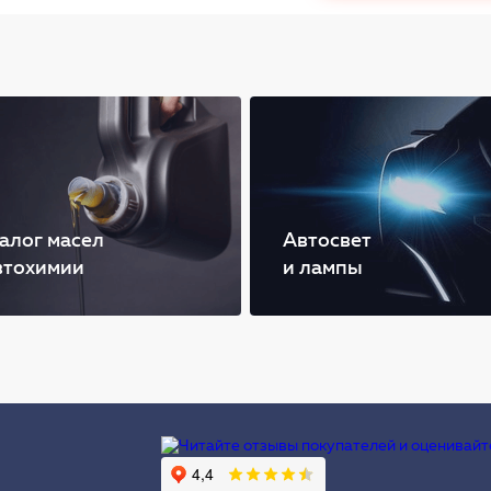
алог масел
Автосвет
втохимии
и лампы
Ы