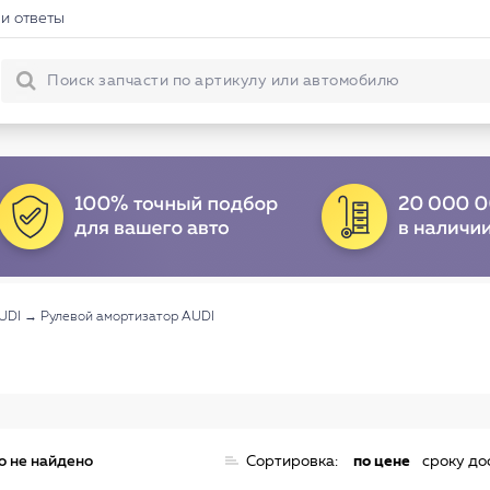
и ответы
UDI
→
Рулевой амортизатор AUDI
о не найдено
Сортировка:
по цене
сроку до