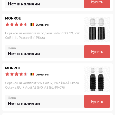
Купить
Нет в наличии
MONROE
Бельгия
Сервисный комплект передний Lada 2108-99, VW
Golf II-III, Passat (B4) PK051
Цена
Купить
Нет в наличии
MONROE
Бельгия
Сервисный комплект VW Golf IV, Polo (RUS), Skoda
Octavia (1U_), Audi A1 (8X), A3 (8L) PK076
Цена
Купить
Нет в наличии