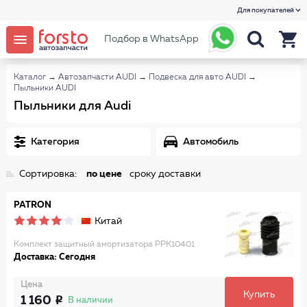
Для покупателей
Подбор в WhatsApp
Каталог
→
Автозапчасти AUDI
→
Подвеска для авто AUDI
→
Пыльники AUDI
Пыльники для Audi
Категория
Автомобиль
Сортировка:
по цене
сроку доставки
PATRON
Китай
Комплект защитный амортизатора PPK10401
Доставка: Сегодня
Цена
Купить
1 160
В наличии