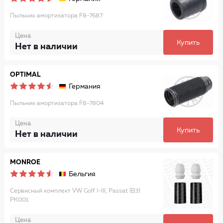
Пыльник амортизатора F8-7687
Цена
Купить
Нет в наличии
OPTIMAL
Германия
Пыльник амортизатора F8-7804
Цена
Купить
Нет в наличии
MONROE
Бельгия
Сервисный комплект VW Golf I-III, Passat (B3)
PK001
Цена