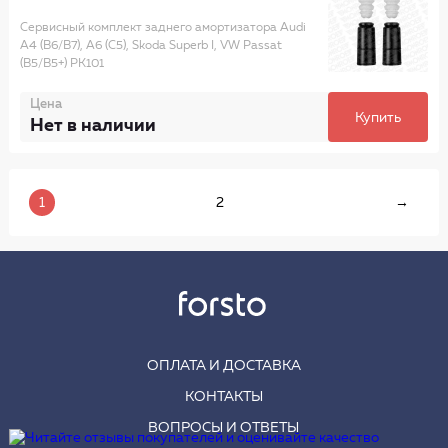
Сервисный комплект заднего амортизатора Audi
A4 (B6/B7), A6 (C5), Skoda Superb I, VW Passat
(B5/B5+) PK101
Цена
Купить
Нет в наличии
1
2
→
ОПЛАТА И ДОСТАВКА
КОНТАКТЫ
ВОПРОСЫ И ОТВЕТЫ