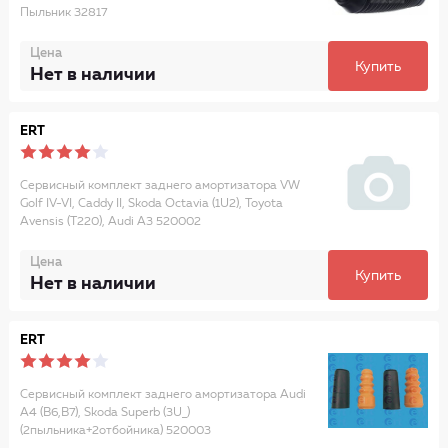
Пыльник 32817
Цена
Купить
Нет в наличии
ERT
Сервисный комплект заднего амортизатора VW
Golf IV-VI, Caddy II, Skoda Octavia (1U2), Toyota
Avensis (T220), Audi A3 520002
Цена
Купить
Нет в наличии
ERT
Сервисный комплект заднего амортизатора Audi
A4 (B6,B7), Skoda Superb (3U_)
(2пыльника+2отбойника) 520003