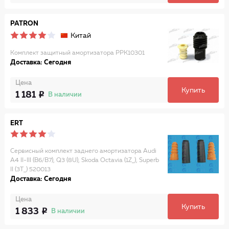
PATRON
Китай
Комплект защитный амортизатора PPK10301
Доставка: Сегодня
Цена
Купить
1 181
В наличии
ERT
Сервисный комплект заднего амортизатора Audi
A4 II-III (B6/B7), Q3 (8U), Skoda Octavia (1Z_), Superb
II (3T_) 520013
Доставка: Сегодня
Цена
Купить
1 833
В наличии