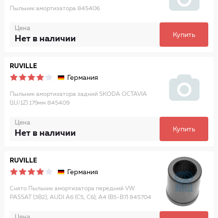
Пыльник амортизатора 845406
Цена
Купить
Нет в наличии
RUVILLE
Германия
Пыльник амортизатора задний SKODA OCTAVIA
(1U/1Z) 179мм 845409
Цена
Купить
Нет в наличии
RUVILLE
Германия
Снято Пыльник амортизатора передний VW
PASSAT (3B2), AUDI A6 (C5, C6), A4 (B5-B7) 845704
Цена