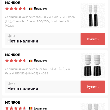
MONROE
Бельгия
Сервисный комплект задний VW Golf IV-VI, Skoda
(1U_), Chevrolet Aveo (T200,250), Ford Fiesta V
PK078
Цена
Купить
Нет в наличии
MONROE
Бельгия
Сервисный комплект Audi A4 (B5), A6 (C5), VW
Passat (B5/B5+) (94-05) PK088
Цена
Купить
Нет в наличии
MONROE
Бельгия