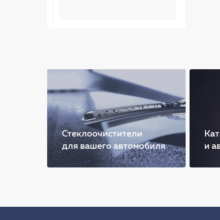
Стеклоочистители
Кат
для вашего автомобиля
и а