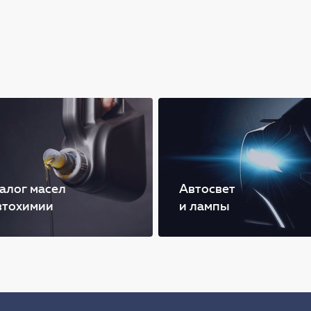
алог масел
Автосвет
втохимии
и лампы