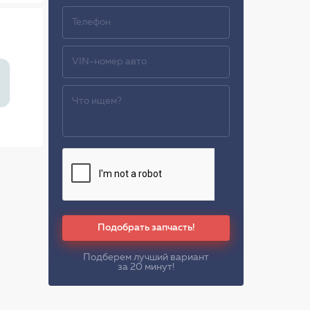
Подобрать запчасть!
Подберем лучший вариант
за 20 минут!