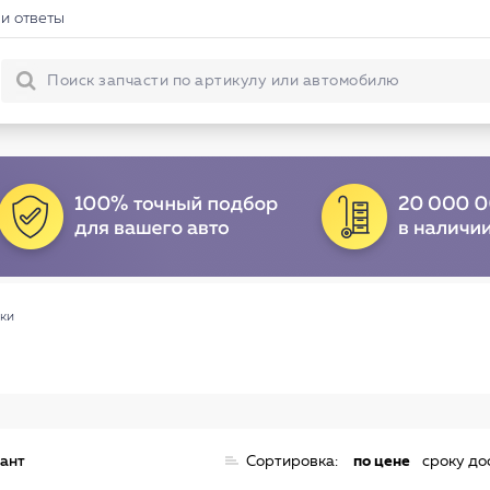
и ответы
ки
иант
Сортировка:
по цене
сроку до