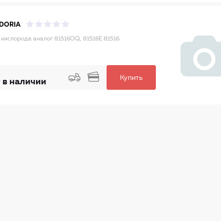
DORIA
 кислорода аналог 81516OQ, 81516E 81516
Купить
 в наличии