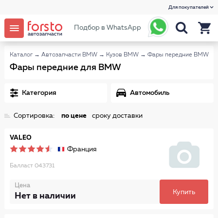
Для покупателей
Подбор в WhatsApp
Каталог
→
Автозапчасти BMW
→
Кузов BMW
→
Фары передние BMW
Фары передние для BMW
Категория
Автомобиль
Сортировка:
по цене
сроку доставки
VALEO
Франция
Балласт 043731
Цена
Купить
Нет в наличии