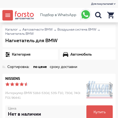
Для покупателей
Подбор в WhatsApp
Каталог
→
Автозапчасти BMW
→
Воздушная система BMW
→
Нагнетатель BMW
Нагнетатель для BMW
Категория
Автомобиль
Сортировка:
по цене
сроку доставки
NISSENS
Интеркулер BMW 518d-530d, 535i F10, 730d, 740i
F01 96441
Цена
Купить
Нет в наличии