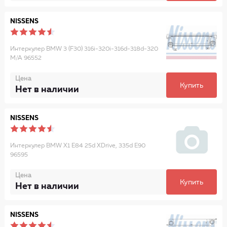
NISSENS
Интеркулер BMW 3 (F30) 316i-320i-316d-318d-320
M/A 96552
Цена
Купить
Нет в наличии
NISSENS
Интеркулер BMW X1 E84 25d XDrive, 335d E90
96595
Цена
Купить
Нет в наличии
NISSENS