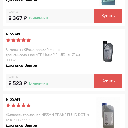
Доставка: Завтра
Цена
Купить
2 367
В наличии
NISSAN
Замена на KE908-99932R Масло
трансмиссионное ATF Matic J FLUID 1л KE908-
99932
Доставка: Завтра
Цена
Купить
2 523
В наличии
NISSAN
Жидкость тормозная NISSAN BRAKE FLUID DOT-4
1л KE903-99932
Доставка: Завтра