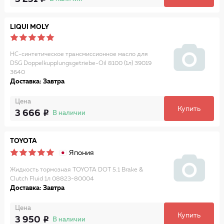
LIQUI MOLY
НС-синтетическое трансмиссионное масло для
DSG Doppelkupplungsgetriebe-Oil 8100 (1л) 39019
3640
Доставка: Завтра
Цена
Купить
3 666
В наличии
TOYOTA
Япония
Жидкость тормозная TOYOTA DOT 5.1 Brake &
Clutch Fluid 1л 08823-80004
Доставка: Завтра
Цена
Купить
3 950
В наличии