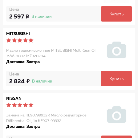
Цена
Купить
2 597
В наличии
MITSUBISHI
Масло трансмиссионное MITSUBISHI Multi Gear Oil
75W-80 1л MZ320284
Доставка: Завтра
Цена
Купить
2 824
В наличии
NISSAN
Замена на KE90799932R Масло редукторное
Differential Oil, 1л KE907-99932
Доставка: Завтра