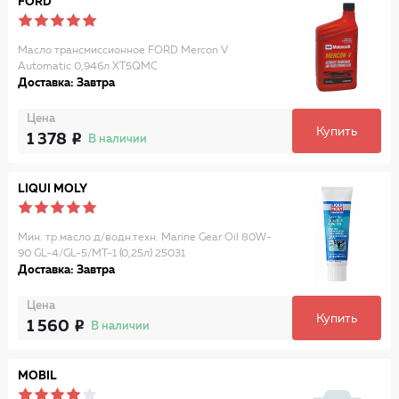
FORD
Масло трансмиссионное FORD Mercon V
Automatic 0,946л XT5QMC
Доставка: Завтра
Цена
Купить
1 378
В наличии
LIQUI MOLY
Мин. тр.масло д/водн.техн. Marine Gear Oil 80W-
90 GL-4/GL-5/MT-1 (0,25л) 25031
Доставка: Завтра
Цена
Купить
1 560
В наличии
MOBIL