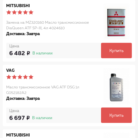
MITSUBISHI
Замена на MZ320160 Масло трансмиссионное
DiaQueen ATF SP-III, 4л 4024610
Доставка: Завтра
Цена
Купить
6 482
В наличии
VAG
Масло трансмиссионное VAG ATF DSG 1л
G052182A2
Доставка: Завтра
Цена
Купить
6 697
В наличии
MITSUBISHI