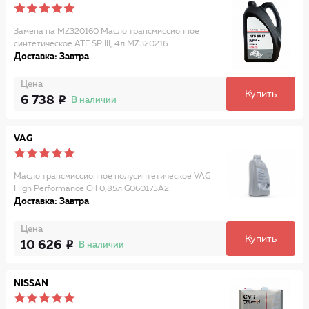
Замена на MZ320160 Масло трансмиссионное
синтетическое ATF SP III, 4л MZ320216
Доставка: Завтра
Цена
Купить
6 738
В наличии
VAG
Масло трансмиссионное полусинтетическое VAG
High Performance Oil 0,85л G060175A2
Доставка: Завтра
Цена
Купить
10 626
В наличии
NISSAN