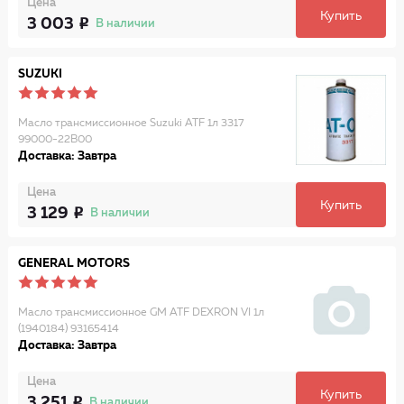
Цена
Купить
3 003
В наличии
SUZUKI
Масло трансмиссионное Suzuki ATF 1л 3317
99000-22B00
Доставка: Завтра
Цена
Купить
3 129
В наличии
GENERAL MOTORS
Масло трансмиссионное GM ATF DEXRON VI 1л
(1940184) 93165414
Доставка: Завтра
Цена
Купить
3 251
В наличии