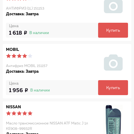
АНТИФРИЗ (1L) 151153
Доставка: Завтра
Цена
Купить
1 618
В наличии
MOBIL
Антифриз MOBIL 151157
Доставка: Завтра
Цена
Купить
1 956
В наличии
NISSAN
Масло трансмиссионное NISSAN ATF Matic J 1л
KE908-99932R