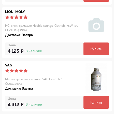
LIQUI MOLY
НС-синт. тр.масло Hochleistungs-Getrieb. 75W-80
GL-3+ (1л) 7584
Доставка: Завтра
Цена
Купить
4 125
В наличии
VAG
Масло трансмиссионное VAG Gear Oil 1л
G060726A2
Доставка: Завтра
Цена
Купить
4 312
В наличии