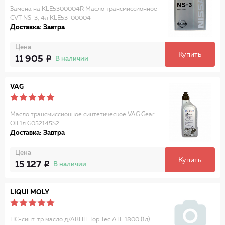
Замена на KLE5300004R Масло трансмиссионное
CVT NS-3, 4л KLE53-00004
Доставка: Завтра
Цена
Купить
11 905
В наличии
VAG
Масло трансмиссионное синтетическое VAG Gear
Oil 1л G052145S2
Доставка: Завтра
Цена
Купить
15 127
В наличии
LIQUI MOLY
НС-синт. тр.масло д/АКПП Top Tec ATF 1800 (1л)