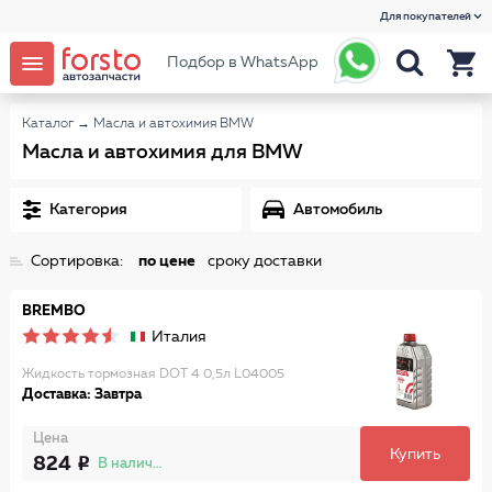
Для покупателей
Подбор в WhatsApp
Каталог
→
Масла и автохимия BMW
Масла и автохимия для BMW
Категория
Автомобиль
Сортировка:
по цене
сроку доставки
BREMBO
Италия
Жидкость тормозная DOT 4 0,5л L04005
Доставка: Завтра
Цена
Купить
824
В наличии