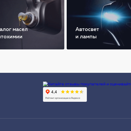
алог масел
Автосвет
втохимии
и лампы
Ы