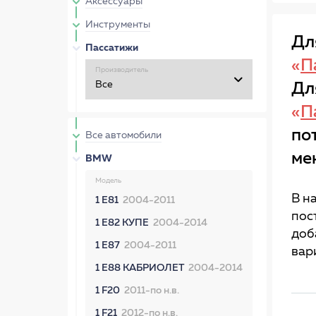
Аксессуары
Инструменты
Дл
Пассатижи
«
П
Производитель
Дл
«
П
по
Все автомобили
ме
BMW
Модель
В н
1 E81
2004-2011
пос
1 E82 КУПЕ
2004-2014
доб
1 E87
2004-2011
вар
1 E88 КАБРИОЛЕТ
2004-2014
1 F20
2011-по н.в.
1 F21
2012-по н.в.