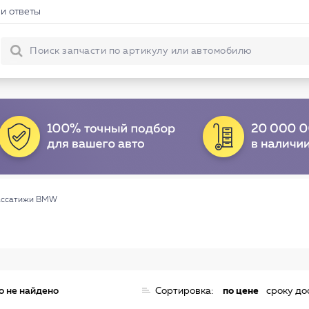
и ответы
ассатижи BMW
о не найдено
Сортировка:
по цене
сроку до