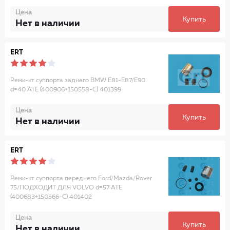
Цена
Купить
Нет в наличии
ERT
Ремк-кт суппорта заднего BMW E81-E87/E90
d=40 ATE (400906+150558-C) 401399
Цена
Купить
Нет в наличии
ERT
Ремк-кт суппорта переднего Ford/Mazda/Rover
75/ПОДХОДИТ ДЛЯ VOLVO d=57 ATE
(400683+150566-C) 401402
Цена
Купить
Нет в наличии