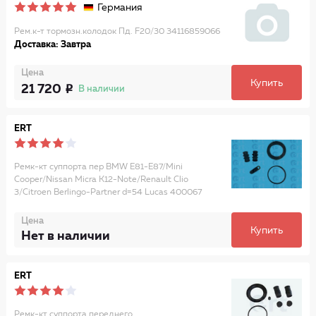
Германия
Рем.к-т тормозн.колодок Пд. F20/30 34116859066
Доставка: Завтра
Цена
Купить
21 720
В наличии
ERT
Ремк-кт суппорта пер BMW E81-E87/Mini
Cooper/Nissan Micra K12-Note/Renault Clio
3/Citroen Berlingo-Partner d=54 Lucas 400067
Цена
Купить
Нет в наличии
ERT
Ремк-кт суппорта переднего