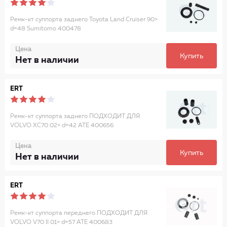
Ремк-кт суппорта заднего Toyota Land Cruiser 90>
d=48 Sumitomo 400478
Цена
Купить
Нет в наличии
ERT
Ремк-кт суппорта заднего ПОДХОДИТ ДЛЯ
VOLVO XC70 02> d=42 ATE 400656
Цена
Купить
Нет в наличии
ERT
Ремк-кт суппорта переднего ПОДХОДИТ ДЛЯ
VOLVO V70 II 01> d=57 ATE 400683