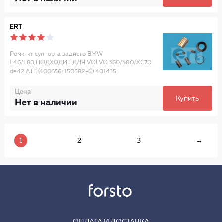
ERT
Ремк-кт суппорта заднего BMW
E46/E83,ПОДХОДИТ ДЛЯ VOLVO S60/S80/XC70
d=42 ATE (400656+150582-C) 401435
Цена
Купить
Нет в наличии
1
2
3
→
ОПЛАТА И ДОСТАВКА