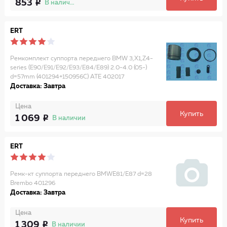
853
В наличии
ERT
Ремкомплект суппорта переднего BMW 3,X1,Z4-
series (E90/E91/E92/E93/E84/E89) 2.0-4.0 (05-)
d=57mm (401294+150956C) ATE 402017
Доставка: Завтра
Цена
Купить
1 069
В наличии
ERT
Ремк-кт суппорта переднего BMWE81/E87 d=28
Brembo 401296
Доставка: Завтра
Цена
Купить
1 309
В наличии