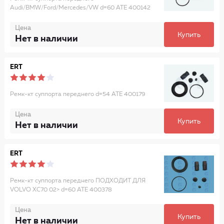
Audi/BMW/Ford/Mercedes/VW d=60 ATE 400142
Цена
Купить
Нет в наличии
ERT
Ремк-кт суппорта переднего d=54 ATE 400179
Цена
Купить
Нет в наличии
ERT
Ремк-кт суппорта переднего ПОДХОДИТ ДЛЯ
VOLVO XC70 02> d=60 ATE 400378
Цена
Купить
Нет в наличии