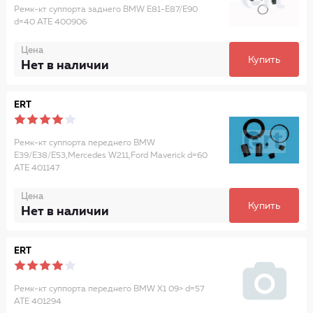
Ремк-кт суппорта заднего BMW E81-E87/E90
d=40 ATE 400906
Цена
Купить
Нет в наличии
ERT
Ремк-кт суппорта переднего BMW
E39/E38/E53,Mercedes W211,Ford Maverick d=60
ATE 401147
Цена
Купить
Нет в наличии
ERT
Ремк-кт суппорта переднего BMW X1 09> d=57
ATE 401294