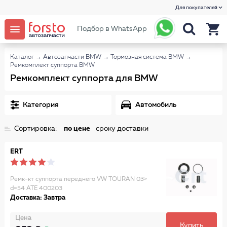
Для покупателей
Подбор в WhatsApp
Каталог
→
Автозапчасти BMW
→
Тормозная система BMW
→
Ремкомплект суппорта BMW
Ремкомплект суппорта для BMW
Категория
Автомобиль
Сортировка:
по цене
сроку доставки
ERT
Ремк-кт суппорта переднего VW TOURAN 03>
d=54 ATE 400203
Доставка: Завтра
Цена
Купить