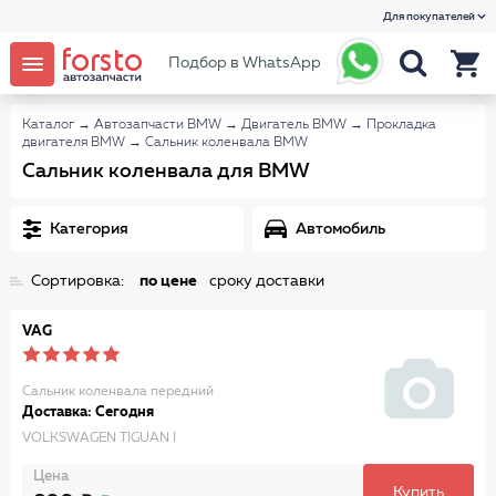
Для покупателей
Подбор в WhatsApp
Каталог
→
Автозапчасти BMW
→
Двигатель BMW
→
Прокладка
двигателя BMW
→
Сальник коленвала BMW
Сальник коленвала для BMW
Категория
Автомобиль
Сортировка:
по цене
сроку доставки
VAG
Сальник коленвала передний
Доставка: Сегодня
VOLKSWAGEN TIGUAN I
Цена
Купить