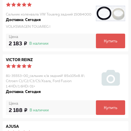
Сальник коленвала VW Touareg задний 15084000
Доставка: Сегодня
VOLKSWAGEN TOUAREG I
Цена
Купить
2 183
В наличии
VICTOR REINZ
81-35553-00_сальник к/в задний! 85x105x8.8\
Citroen C1/C2/C3/C5/Xsara, Ford Fusion
1.4HDi/1.6HDi 01>
Доставка: Сегодня
Цена
Купить
2 188
В наличии
AJUSA