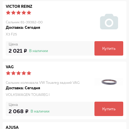
VICTOR REINZ
Сальник 81-39382-00
Доставка: Сегодня
X3 F25
Цена
Купить
2 021
В наличии
VAG
Сальник коленвала VW Touareg задний VAG
Доставка: Сегодня
VOLKSWAGEN TOUAREG I
Цена
Купить
2 068
В наличии
AJUSA