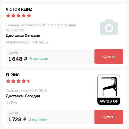
VICTOR REINZ
Сальник коленвала VW Touareg передний
813602700
Доставка: Сегодня
VOLKSWAGEN TOUAREG I
Цена
Купить
1 648
В наличии
ELRING
Сальник 584.160 ELRING
Доставка: Сегодня
X3 F25
Цена
Купить
1 728
В наличии