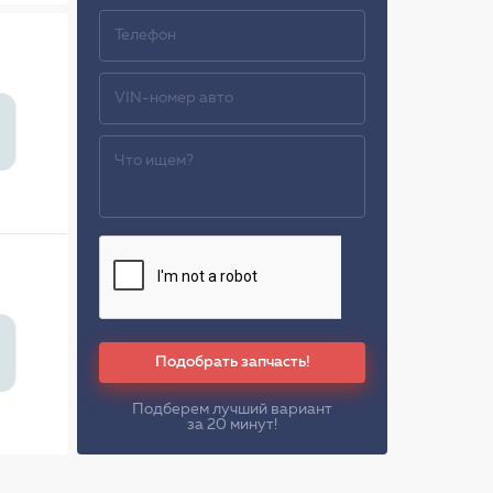
Подобрать запчасть!
Подберем лучший вариант
за 20 минут!