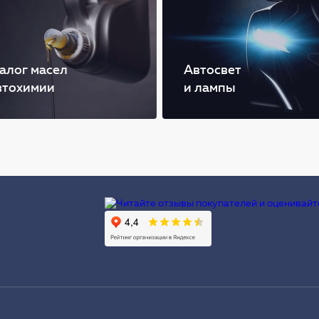
алог масел
Автосвет
втохимии
и лампы
Ы