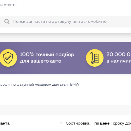
и ответы
ивошипно шатунный механизм двигателя BMW
ианта
Сортировка:
по цене
сроку до