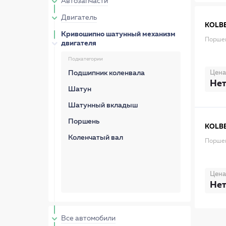
Автозапчасти
Двигатель
KOLB
Кривошипно шатунный механизм
Поршен
двигателя
Подкатегории
Цена
Подшипник коленвала
Нет
Шатун
Шатунный вкладыш
Поршень
KOLB
Коленчатый вал
Порше
Цена
Нет
Все автомобили