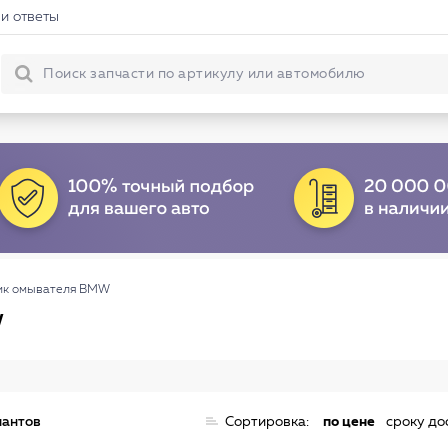
и ответы
ик омывателя BMW
W
иантов
Сортировка:
по цене
сроку до