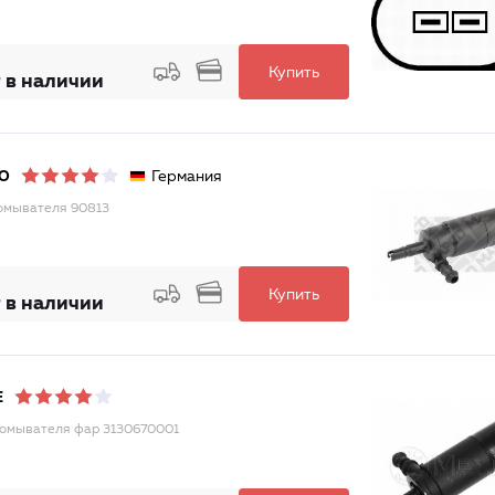
Купить
 в наличии
Германия
O
омывателя 90813
Купить
 в наличии
E
омывателя фар 3130670001