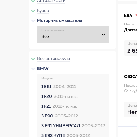
Автозапчасти
Кузов
ERA
Моторчик омывателя
Насос 
Достав
Производитель
Цена
2 6
Все автомобили
BMW
OSSC
Модель
Насос 
1 E81
2004-2011
Galaxy
1 F20
2011-по н.в.
Цена
1 F21
2012-по н.в.
Нет
3 E90
2005-2012
3 E91 УНИВЕРСАЛ
2005-2012
3 E92 КУПЕ
2005-2012