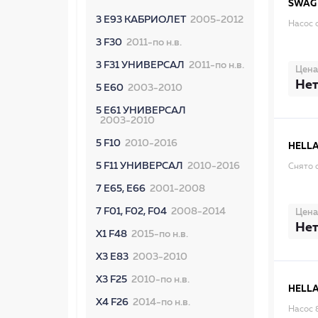
SWAG
3 E93 КАБРИОЛЕТ
2005-2012
Насос 
3 F30
2011-по н.в.
3 F31 УНИВЕРСАЛ
2011-по н.в.
Цена
Нет
5 E60
2003-2010
5 E61 УНИВЕРСАЛ
2003-2010
5 F10
2010-2016
HELL
5 F11 УНИВЕРСАЛ
2010-2016
Снято 
7 E65, E66
2001-2008
7 F01, F02, F04
2008-2014
Цена
Нет
X1 F48
2015-по н.в.
X3 E83
2003-2010
X3 F25
2010-по н.в.
HELL
X4 F26
2014-по н.в.
Насос