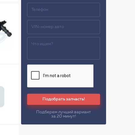
Подобрать запчасть!
Подберем лучший вариант
за 20 минут!