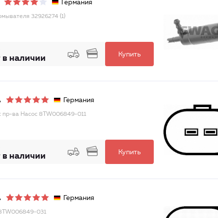
Германия
омывателя 32926274 (1)
Купить
 в наличии
Германия
A
с пр-ва Насос 8TW006849-011
Купить
 в наличии
Германия
A
 8TW006849-031