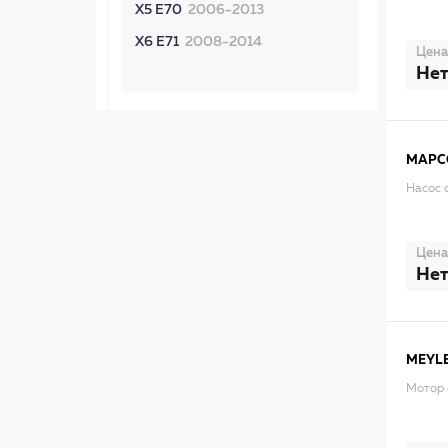
X5 E70
2006-2013
X6 E71
2008-2014
Цена
Нет
MAPC
Насос 
Цена
Нет
MEYL
Мотор 