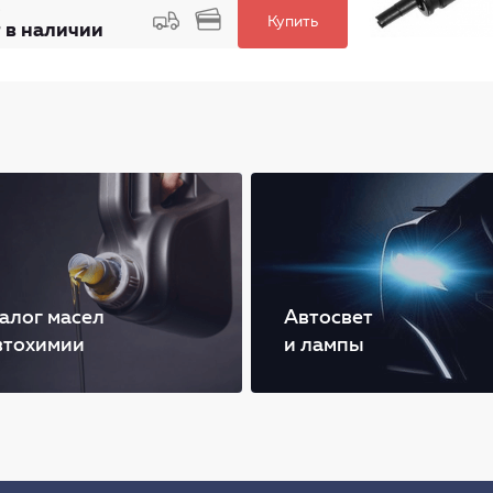
Купить
 в наличии
алог масел
Автосвет
втохимии
и лампы