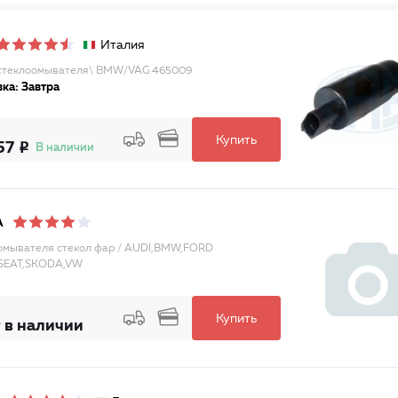
Италия
стеклоомывателя\ BMW/VAG 465009
ка: Завтра
Купить
57
В наличии
A
омывателя стекол фар / AUDI,BMW,FORD
,SEAT,SKODA,VW
Купить
 в наличии