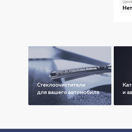
Цена
Нет
Стеклоочистители
Кат
для вашего автомобиля
и а