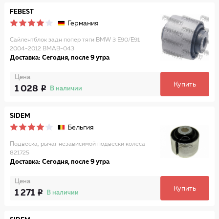
FEBEST
Германия
Сайлентблок задн попер тяги BMW 3 E90/E91
2004-2012 BMAB-043
Доставка: Сегодня, после 9 утра
Цена
Купить
1 028
В наличии
SIDEM
Бельгия
Подвеска, рычаг независимой подвески колеса
821725
Доставка: Сегодня, после 9 утра
Цена
Купить
1 271
В наличии