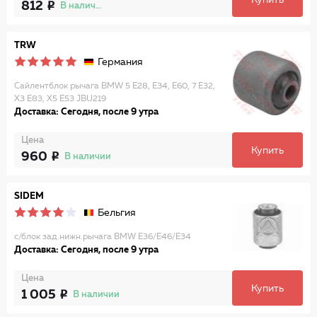
Купить
812
В наличии
TRW
Германия
Сайлентблок рычага BMW 5 E28, E34, E60, 7 E32,
X3 E83, X5 E53 JBU219
Доставка: Сегодня, после 9 утра
Цена
Купить
960
В наличии
SIDEM
Бельгия
с/блок зад.нижн.рычага BMW E36/E46/E34
Доставка: Сегодня, после 9 утра
Цена
Купить
1 005
В наличии