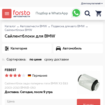
Для покупателей
Подбор в WhatsApp
Каталог
→
Автозапчасти BMW
→
Подвеска для авто BMW
→
Сайлентблоки BMW
Сайлентблоки для BMW
Категория
Автомобиль
Сортировка:
по цене
сроку доставки
FEBEST
Германия
Сайлентблок задн поперечн тяги BMW X3 E83
2003-2010 BMAB-050
Доставка: Сегодня, после 9 утра
Цена