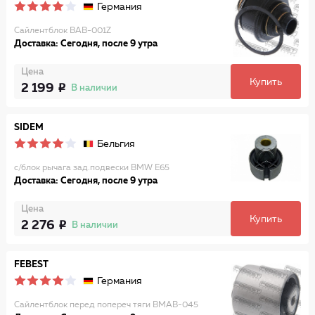
Германия
Сайлентблок BAB-001Z
Доставка: Сегодня, после 9 утра
Цена
Купить
2 199
В наличии
SIDEM
Бельгия
с/блок рычага зад.подвески BMW E65
Доставка: Сегодня, после 9 утра
Цена
Купить
2 276
В наличии
FEBEST
Германия
Сайлентблок перед попереч тяги BMAB-045