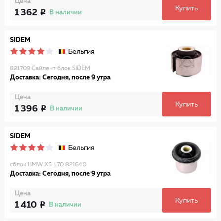
Цена
Купить
1 362
В наличии
SIDEM
Бельгия
821709 Сайлент блок SIDEM
Доставка: Сегодня, после 9 утра
Цена
Купить
1 396
В наличии
SIDEM
Бельгия
cблок BMW X5 E70 821640
Доставка: Сегодня, после 9 утра
Цена
Купить
1 410
В наличии