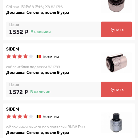
С/б зад. BMW 3 (E46), X3 821716
Доставка: Сегодня, после 9 утра
Цена
Купить
1 552
В наличии
SIDEM
Бельгия
сайлентблок подвески 821733
Доставка: Сегодня, после 9 утра
Цена
Купить
1 572
В наличии
SIDEM
Бельгия
с/блок нижн.рычага пер.подвески BMW E90
Доставка: Сегодня, после 9 утра