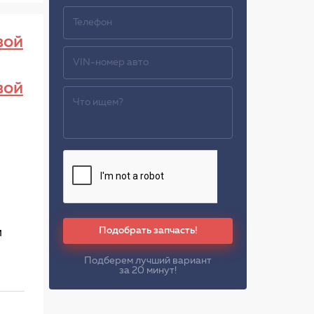
вой
вой
Подобрать запчасть!
м
Подберем лучший вариант
за 20 минут!