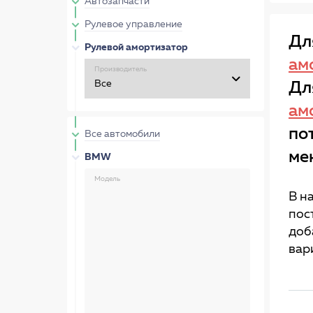
Автозапчасти
Рулевое управление
Дл
Рулевой амортизатор
ам
Производитель
Дл
ам
по
Все автомобили
ме
BMW
Модель
В н
пос
доб
вар