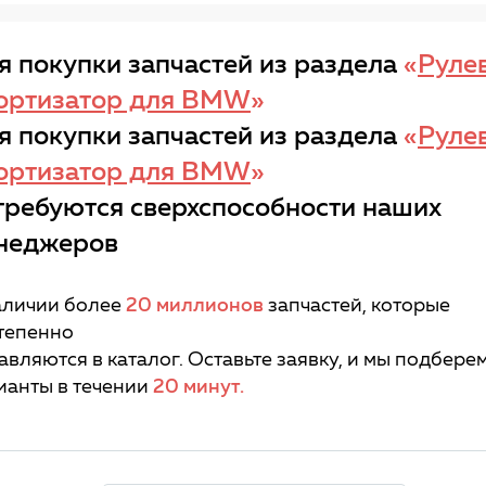
я покупки запчастей из раздела
«
Руле
ортизатор для BMW
»
я покупки запчастей из раздела
«
Руле
ортизатор для BMW
»
требуются сверхспособности наших
неджеров
аличии более
20 миллионов
запчастей, которые
тепенно
авляются в каталог. Оставьте заявку, и мы подбере
ианты в течении
20 минут.