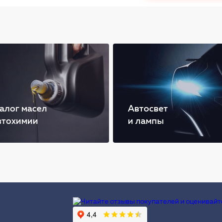
алог масел
Автосвет
втохимии
и лампы
Ы