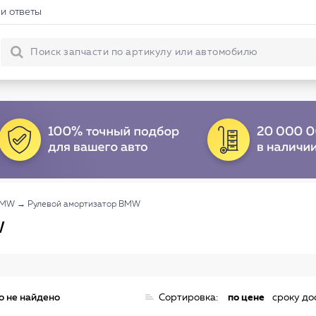
и ответы
BMW
→
Рулевой амортизатор BMW
W
о не найдено
Сортировка:
по цене
сроку до