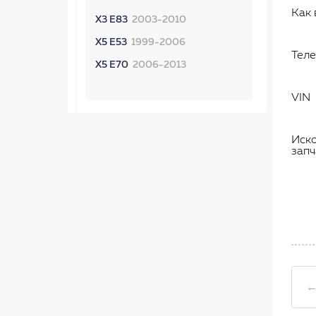
Как 
X3 E83
2003-2010
X5 E53
1999-2006
Тел
X5 E70
2006-2013
VIN
Иск
запч
←