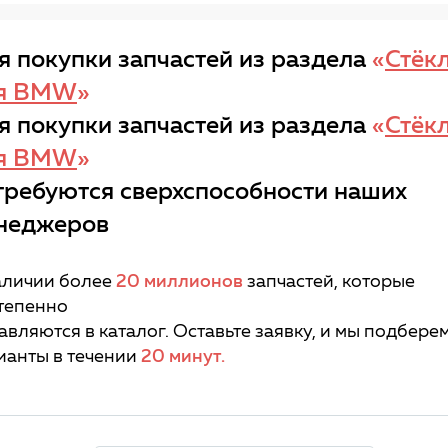
я покупки запчастей из раздела
«
Стёк
я BMW
»
я покупки запчастей из раздела
«
Стёк
я BMW
»
требуются сверхспособности наших
неджеров
аличии более
20 миллионов
запчастей, которые
тепенно
авляются в каталог. Оставьте заявку, и мы подбере
ианты в течении
20 минут.