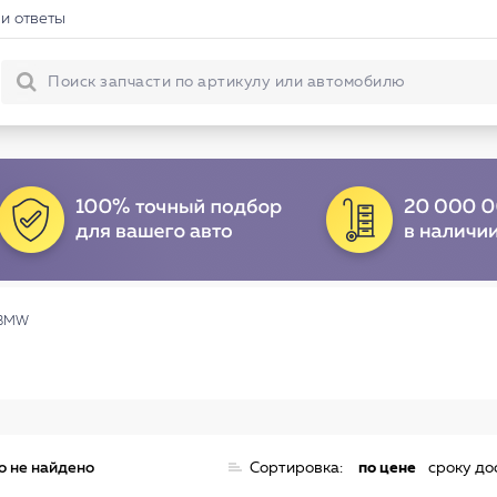
и ответы
 BMW
о не найдено
Сортировка:
по цене
сроку до