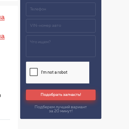
ла
ла
Подобрать запчасть!
м
Подберем лучший вариант
за 20 минут!