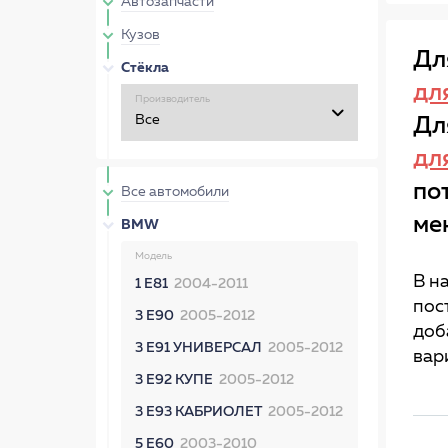
Автозапчасти
Кузов
Дл
Стёкла
дл
Производитель
Дл
дл
по
Все автомобили
ме
BMW
Модель
В н
1 E81
2004-2011
пос
3 E90
2005-2012
доб
3 E91 УНИВЕРСАЛ
2005-2012
вар
3 E92 КУПЕ
2005-2012
3 E93 КАБРИОЛЕТ
2005-2012
5 E60
2003-2010