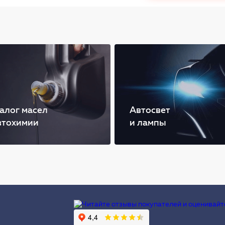
алог масел
Автосвет
втохимии
и лампы
Ы