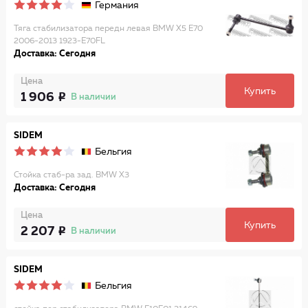
Германия
Тяга стабилизатора передн левая BMW X5 E70
2006-2013 1923-E70FL
Доставка: Сегодня
Цена
Купить
1 906
В наличии
SIDEM
Бельгия
Стойка стаб-ра зад. BMW X3
Доставка: Сегодня
Цена
Купить
2 207
В наличии
SIDEM
Бельгия