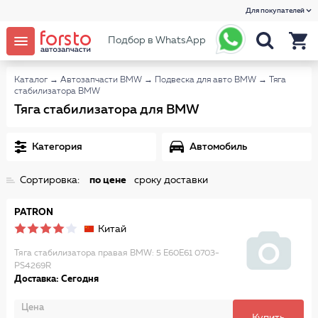
Для покупателей
Подбор в WhatsApp
Каталог
→
Автозапчасти BMW
→
Подвеска для авто BMW
→
Тяга
стабилизатора BMW
Тяга стабилизатора для BMW
Категория
Автомобиль
Сортировка:
по цене
сроку доставки
PATRON
Китай
Тяга стабилизатора правая BMW: 5 E60E61 0703-
PS4269R
Доставка: Сегодня
Цена