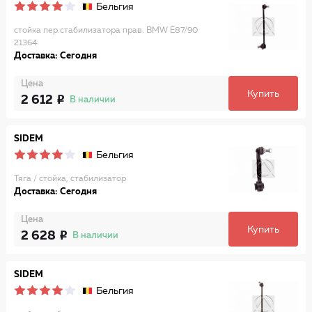
Бельгия
стойка пер.стабилизатора прав. BMW E87/90
21364
Доставка: Сегодня
Цена
Купить
2 612
В наличии
SIDEM
Бельгия
Тяга / стойка, стабилизатор
Доставка: Сегодня
Цена
Купить
2 628
В наличии
SIDEM
Бельгия