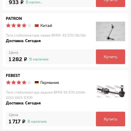
Купить
933
В наличии
PATRON
Китай
Тяга стабилизатора левая BMW: X5 E70 08/06-
Доставка: Сегодня
Цена
Купить
1 282
В наличии
FEBEST
Германия
Тяга стабилизатора задняя BMW X5 E70 2006-
2013 1923-E70R
Доставка: Сегодня
Цена
Купить
1 717
В наличии