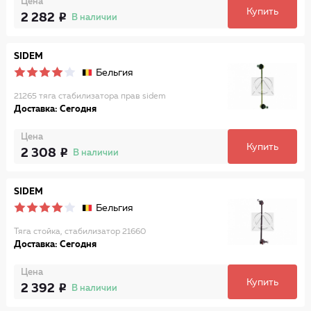
Цена
Купить
2 282
В наличии
SIDEM
Бельгия
21265 тяга стабилизатора прав sidem
Доставка: Сегодня
Цена
Купить
2 308
В наличии
SIDEM
Бельгия
Тяга стойка, стабилизатор 21660
Доставка: Сегодня
Цена
Купить
2 392
В наличии