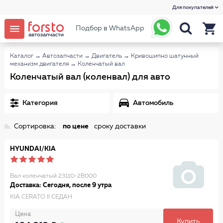
Для покупателей
Подбор в WhatsApp
Каталог
→
Автозапчасти
→
Двигатель
→
Кривошипно шатунный
механизм двигателя
→
Коленчатый вал
Коленчатый вал (коленвал) для авто
Категория
Автомобиль
Сортировка:
по цене
сроку доставки
HYUNDAI/KIA
Вал коленчатый 23110-2B000
Доставка: Сегодня, после 9 утра
KIA CERATO II СЕДАН
Цена
Купить