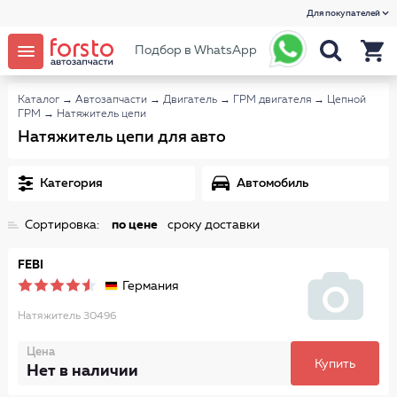
Для покупателей
Подбор в WhatsApp
Каталог
→
Автозапчасти
→
Двигатель
→
ГРМ двигателя
→
Цепной
ГРМ
→
Натяжитель цепи
Натяжитель цепи для авто
Категория
Автомобиль
Сортировка:
по цене
сроку доставки
FEBI
Германия
Натяжитель 30496
Цена
Купить
Нет в наличии