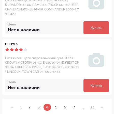
Натяжитель цепи DODGE: DAKOTA 00-06,
DURANGO 02-06, RAM 1500 TRUCK 00-06 \ JEEP:
GRAND CHEROKEE 99-06, COMMANDER 2006 4.7
9-5427
Цена
Купить
Нет в наличии
CLOYES
Натяжитель цепи гидравлический прав FORD:
CROWN VICTORIA 95-07, E-150 97-07, EXPEDITION
97-04, EXPLORER 02-05, F-150 97-07, F-250 97-99
\ LINCOLN: TOWN CAR 94-05 9-5433
Цена
Купить
Нет в наличии
←
1
2
3
4
5
6
7
...
11
→