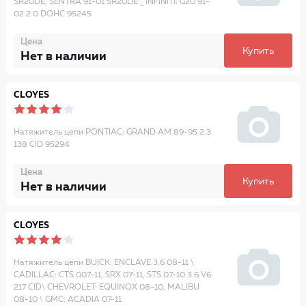
SR20DE, SENTRA 91-01 SR20DE _ INFINITI: G20 91-
02 2.0 DOHC 95245
Цена
Купить
Нет в наличии
CLOYES
Натяжитель цепи PONTIAC: GRAND AM 89-95 2.3
138 CID 95294
Цена
Купить
Нет в наличии
CLOYES
Натяжитель цепи BUICK: ENCLAVE 3.6 08-11 \
CADILLAC: CTS 007-11, SRX 07-11, STS 07-10 3.6 V6
217 CID\ CHEVROLET: EQUINOX 08-10, MALIBU
08-10 \ GMC: ACADIA 07-11