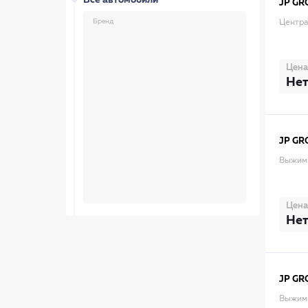
Все автомобили
JP GR
Бренд
Центра
Цена
Нет
JP GR
Выжим
Цена
Нет
JP GR
Выжим