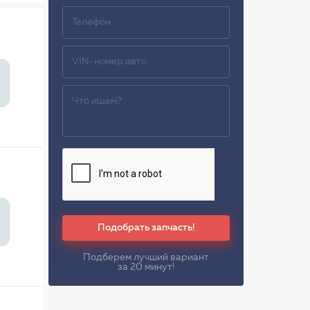
Подобрать запчасть!
Подберем лучший вариант
за 20 минут!