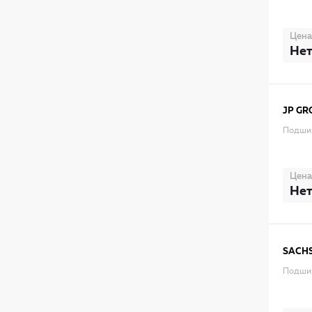
Цена
Нет
JP GR
Подши
Цена
Нет
SACH
Подшип