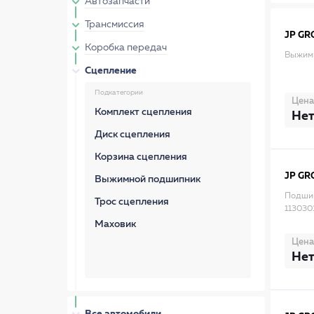
Автозапчасти
Трансмиссия
JP GR
Коробка передач
Выжим
Сцепление
Подкатегории
Цена
Комплект сцепления
Нет
Диск сцепления
Корзина сцепления
JP GR
Выжимной подшипник
Подшип
Трос сцепления
113030
Маховик
Цена
Нет