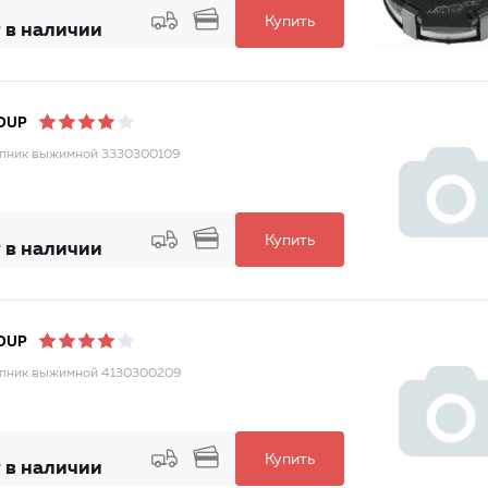
Купить
 в наличии
OUP
пник выжимной 3330300109
Купить
 в наличии
OUP
пник выжимной 4130300209
Купить
 в наличии