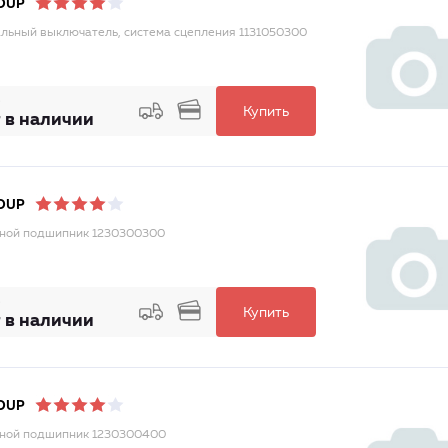
OUP
льный выключатель, система сцепления 1131050300
Купить
 в наличии
OUP
ной подшипник 1230300300
Купить
 в наличии
OUP
ной подшипник 1230300400