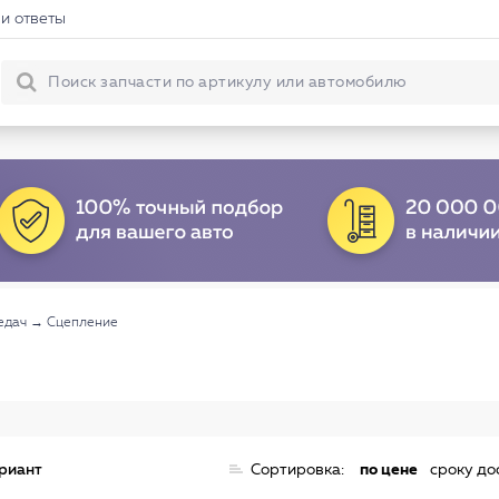
и ответы
едач
→
Сцепление
ариант
Сортировка:
по цене
сроку до