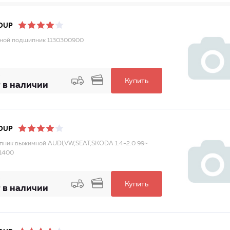
OUP
ной подшипник 1130300900
Купить
 в наличии
OUP
ник выжимной AUDI,VW,SEAT,SKODA 1.4-2.0 99~
1400
Купить
 в наличии