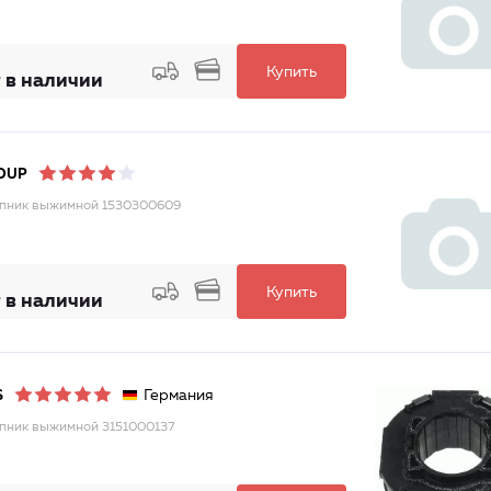
Купить
 в наличии
OUP
пник выжимной 1530300609
Купить
 в наличии
Германия
S
ник выжимной 3151000137