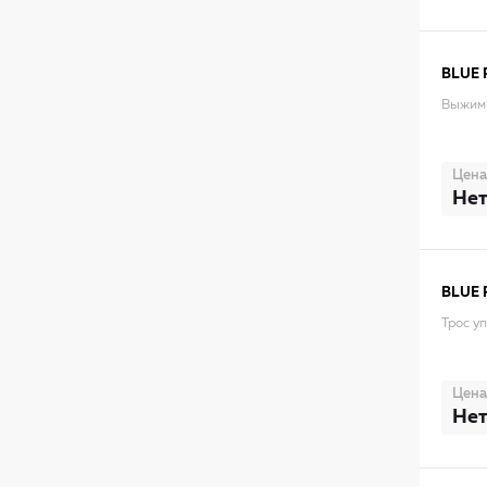
BLUE 
Выжим
Цена
Нет
BLUE 
Трос у
Цена
Нет