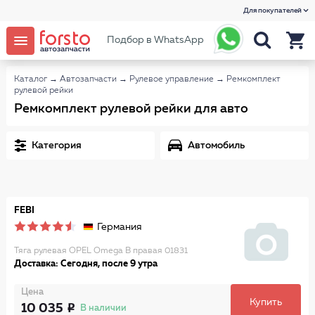
Для покупателей
Подбор в WhatsApp
Каталог
→
Автозапчасти
→
Рулевое управление
→
Ремкомплект
рулевой рейки
Ремкомплект рулевой рейки для авто
Категория
Автомобиль
FEBI
Германия
Тяга рулевая OPEL Omega B правая 01831
Доставка: Сегодня, после 9 утра
Цена
Купить
10 035
В наличии