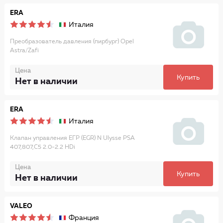
ERA
Италия
Преобразователь давления (пирбург) Opel
Astra/Zafi
Цена
Купить
Нет в наличии
ERA
Италия
Клапан управления ЕГР (EGR) N Ulysse PSA
407,807,C5 2.0-2.2 HDi
Цена
Купить
Нет в наличии
VALEO
Франция