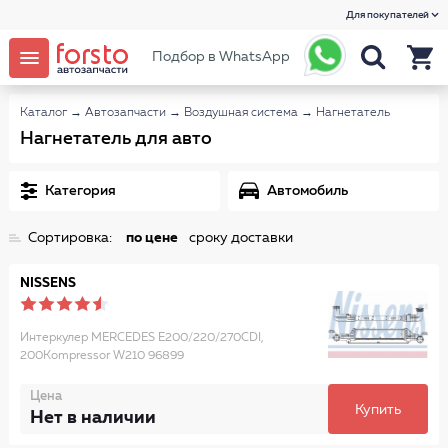
Для покупателей
Подбор в WhatsApp
Каталог
→
Автозапчасти
→
Воздушная система
→
Нагнетатель
Нагнетатель для авто
Категория
Автомобиль
Сортировка:
по цене
сроку доставки
NISSENS
Интеркулер MERCEDES E200/220/270CDI,
200Kompressor W210 96899
Цена
Купить
Нет в наличии