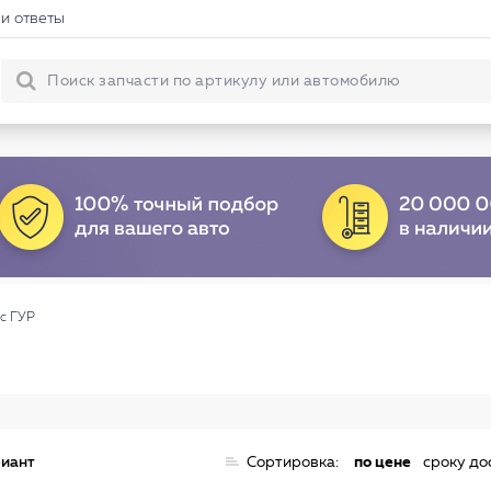
и ответы
с ГУР
риант
Сортировка:
по цене
сроку до