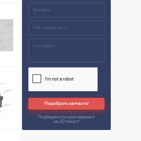
Подобрать запчасть!
Подберем лучший вариант
за 20 минут!