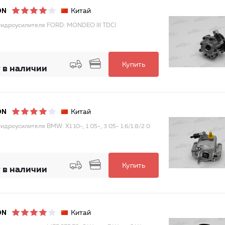
Китай
ON
гидроусилителя FORD: MONDEO III TDCI
Купить
 в наличии
Китай
ON
идроусилителя BMW: X1 10-, 1 05-, 3 05- 1.6/1.8/2.0
Купить
 в наличии
Китай
ON