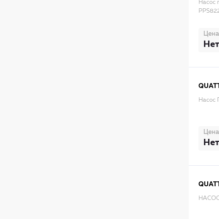
Насос 
PPS82
Цена
Нет
QUATT
Насос 
Цена
Нет
QUATT
НАСОС