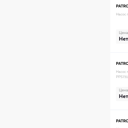
PATR
Насос 
Цена
Нет
PATR
Насос г
PPS731
Цена
Нет
PATR