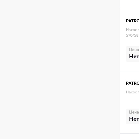
PATR
Насос
S70/S8
Цена
Нет
PATR
Насос 
Цена
Нет