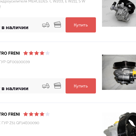
гидроусилителя MERCEDES: C W203, E W211, S W
2
Купить
 в наличии
RO FRENI
ГУР QF00100039
Купить
 в наличии
RO FRENI
 ГУР Z51 QF14E00090