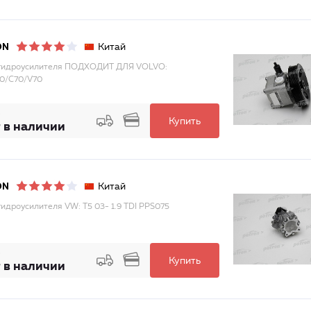
Китай
ON
 гидроусилителя ПОДХОДИТ ДЛЯ VOLVO:
0/C70/V70
Купить
 в наличии
Китай
ON
гидроусилителя VW: T5 03- 1.9 TDI PPS075
Купить
 в наличии