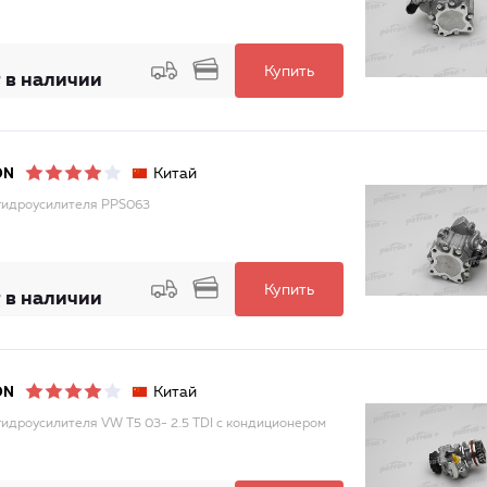
Купить
 в наличии
Китай
ON
гидроусилителя PPS063
Купить
 в наличии
Китай
ON
гидроусилителя VW T5 03- 2.5 TDI с кондиционером