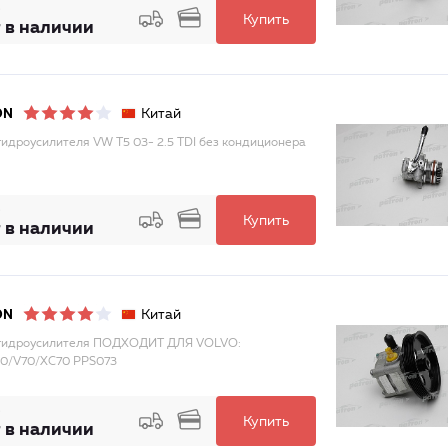
Купить
 в наличии
Китай
ON
гидроусилителя VW T5 03- 2.5 TDI без кондиционера
Купить
 в наличии
Китай
ON
 гидроусилителя ПОДХОДИТ ДЛЯ VOLVO:
0/V70/XC70 PPS073
Купить
 в наличии