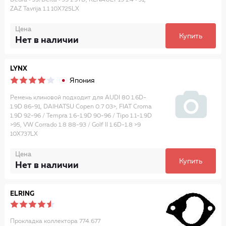
Dedra >99/Delta >99 1.9TD, RENAULT 19 1.4 >91,
ZAZ Tavrija 1.1 10X725LX
Цена
Купить
Нет в наличии
LYNX
Япония
Ремень клиновой подходит для AUDI 80 1.6D-
1.9D 86-91, DAIHATSU Copen 0.7 03>, FIAT Croma
1.9D 92-96 / Tempra 1.6-1.9D 90-96 / Tipo 1.1-1.9D
>95, VW Corrado 1.8 88-93 / Golf II 1.6D-1.8 >9
10X737LX
Цена
Купить
Нет в наличии
ELRING
Прокладка коллектора 774.677