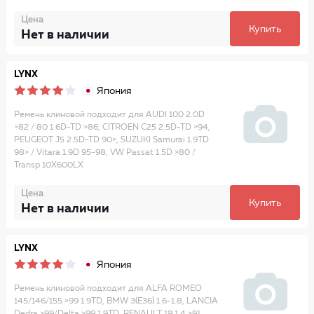
Цена
Купить
Нет в наличии
LYNX
Япония
Ремень клиновой подходит для AUDI 100 2.0D
>82 / 80 1.6D-TD >86, CITROEN C25 2.5D-TD >94,
PEUGEOT J5 2.5D-TD 90>, SUZUKI Samurai 1.9TD
98> / Vitara 1.9D 95-98, VW Passat 1.5D >80 /
Transp 10X600LX
Цена
Купить
Нет в наличии
LYNX
Япония
Ремень клиновой подходит для ALFA ROMEO
145/146/155 >99 1.9TD, BMW 3(E36) 1.6-1.8, LANCIA