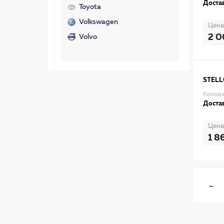
Достав
Toyota
Volkswagen
Цена
2 0
Volvo
STEL
Колодк
Достав
Цена
1 8
←