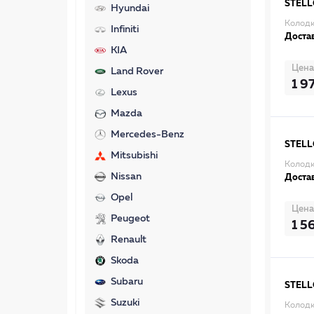
STEL
Hyundai
Колодк
Infiniti
Достав
KIA
Цена
Land Rover
1 9
Lexus
Mazda
Mercedes-Benz
STEL
Mitsubishi
Колодк
Nissan
Достав
Opel
Цена
Peugeot
1 5
Renault
Skoda
Subaru
STEL
Suzuki
Колодк