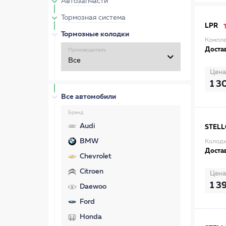
Автозапчасти
Тормозная система
LPR
Тормозные колодки
Компле
Достав
Производитель
Цена
1 3
Все автомобили
Бренд
Audi
STEL
BMW
Колодк
Достав
Chevrolet
Citroen
Цена
1 3
Daewoo
Ford
Honda