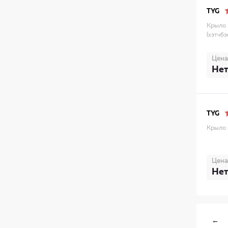
TYG
Крыло 
(хэтчбэ
Цена
Нет
TYG
Крыло 
Цена
Нет
←