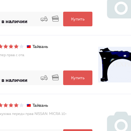
Купить
 в наличии
Тайвань
пер.прав.с отв.
Купить
 в наличии
Тайвань
кузова передн прав NISSAN: MICRA 10-