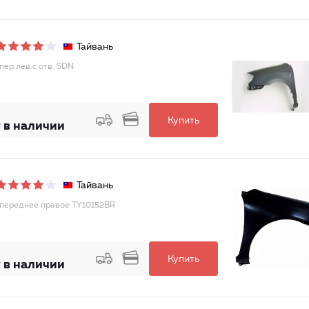
Тайвань
пер.лев.с отв. SDN
Купить
 в наличии
Тайвань
переднее правое TY10152BR
Купить
 в наличии