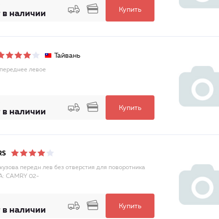
Купить
 в наличии
Тайвань
переднее левое
Купить
 в наличии
RS
кузова передн лев без отверстия для поворотника
A: CAMRY 02-
Купить
 в наличии