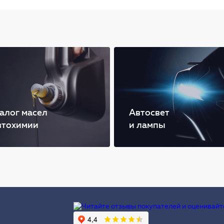
алог масел
Автосвет
втохимии
и лампы
Ы