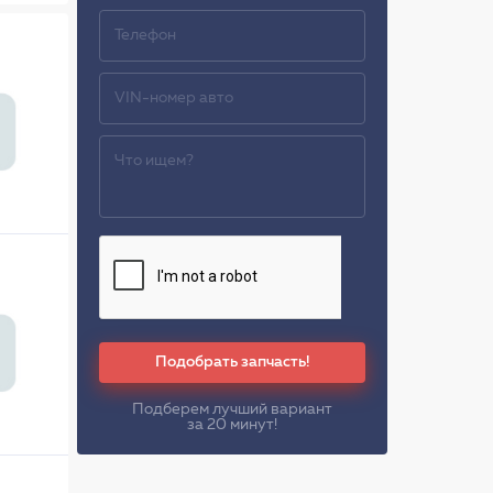
Подобрать запчасть!
Подберем лучший вариант
за 20 минут!