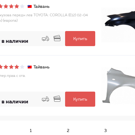
Тайвань
кузова передн лев TOYOTA: COROLLA (E12) 02-04
к) (европа)
Купить
 в наличии
Тайвань
пер.прав.с отв.
Купить
 в наличии
1
2
3