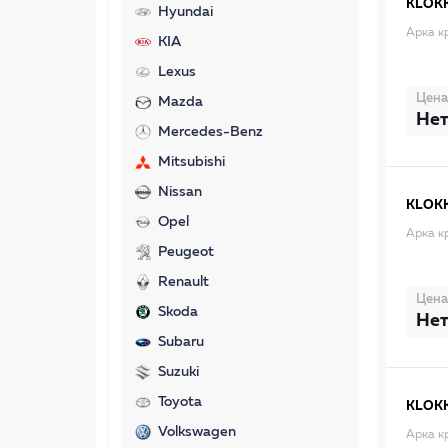
KLOK
Hyundai
Арка к
KIA
Lexus
Цена
Mazda
Нет
Mercedes-Benz
Mitsubishi
Nissan
KLOK
Opel
Арка к
Peugeot
Renault
Цена
Skoda
Нет
Subaru
Suzuki
Toyota
KLOK
Volkswagen
Арка к