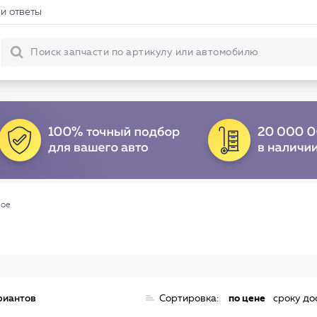
и ответы
ное
риантов
Сортировка:
по цене
сроку до