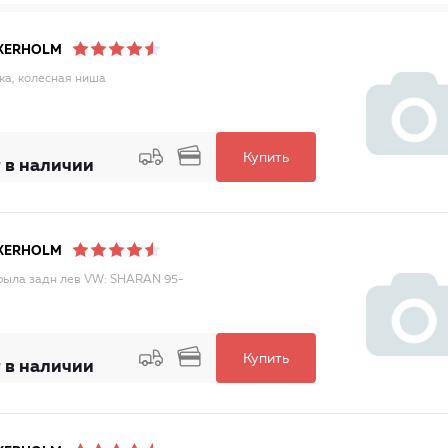
KERHOLM
а, колесная ниша
Купить
 в наличии
KERHOLM
рыла задн лев VW: SHARAN 95-
Купить
 в наличии