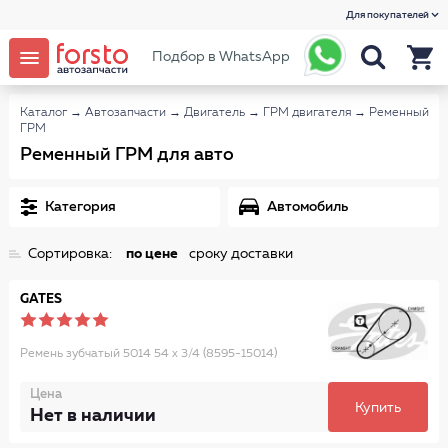
Для покупателей
Подбор в WhatsApp
Каталог
→
Автозапчасти
→
Двигатель
→
ГРМ двигателя
→
Ременный
ГРМ
Ременный ГРМ для авто
Категория
Автомобиль
Сортировка:
по цене
сроку доставки
GATES
Ремень зубчатый 5014 54 x 3/4 (8595-15014)
Цена
Купить
Нет в наличии