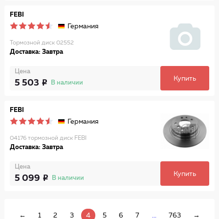
FEBI
Германия
Тормозной диск 02552
Доставка: Завтра
Цена
Купить
5 503
В наличии
FEBI
Германия
04176 тормозной диск FEBI
Доставка: Завтра
Цена
Купить
5 099
В наличии
←
1
2
3
4
5
6
7
...
763
→