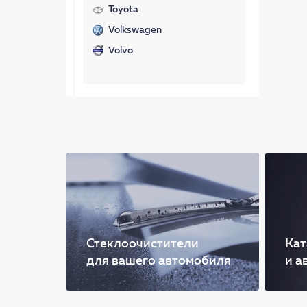
Toyota
Volkswagen
Volvo
Стеклоочистители
Кат
для вашего автомобиля
и а