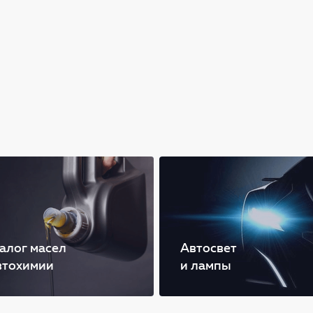
алог масел
Автосвет
втохимии
и лампы