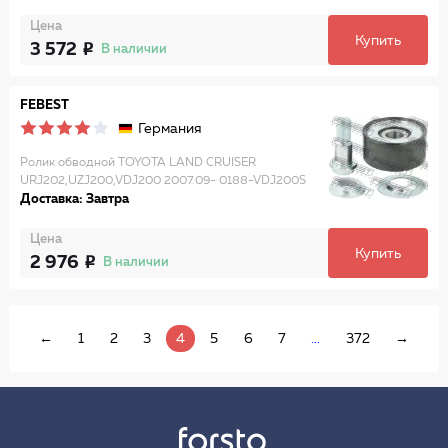
Цена
Купить
3 572
В наличии
FEBEST
Германия
Ролик обводной TOYOTA LAND CRUISER
URJ202,UZJ200,VDJ200 2007.09- 0188-VDJ200S
Доставка: Завтра
Цена
Купить
2 976
В наличии
←
1
2
3
4
5
6
7
...
372
→