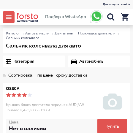
Для покупателей
Подбор в WhatsApp
Каталог
→
Автозапчасти
→
Двигатель
→
Прокладка двигателя
→
Сальник коленвала
Сальник коленвала для авто
Категория
Автомобиль
Сортировка:
по цене
сроку доставки
OSSCA
Крышка блока двигателя передняя AUDI,VW
Touareg 2,4-3,2 05~ 13051
Цена
Купить
Нет в наличии