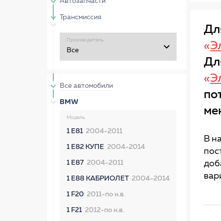
Автозапчасти
Трансмиссия
Дл
Производитель
«
Э
Дл
«
Э
Все автомобили
по
BMW
ме
Модель
1 E81
2004-2011
В н
1 E82 КУПЕ
2004-2014
пос
1 E87
2004-2011
доб
вар
1 E88 КАБРИОЛЕТ
2004-2014
1 F20
2011-по н.в.
1 F21
2012-по н.в.