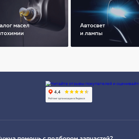
алог масел
Автосвет
втохимии
и лампы
Ы
ужна помощь с подбором запчастей?