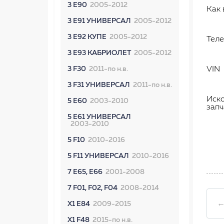
3 E90
2005-2012
Как 
3 E91 УНИВЕРСАЛ
2005-2012
3 E92 КУПЕ
2005-2012
Тел
3 E93 КАБРИОЛЕТ
2005-2012
3 F30
2011-по н.в.
VIN
3 F31 УНИВЕРСАЛ
2011-по н.в.
Иск
5 E60
2003-2010
запч
5 E61 УНИВЕРСАЛ
2003-2010
5 F10
2010-2016
5 F11 УНИВЕРСАЛ
2010-2016
7 E65, E66
2001-2008
7 F01, F02, F04
2008-2014
←
X1 E84
2009-2015
X1 F48
2015-по н.в.