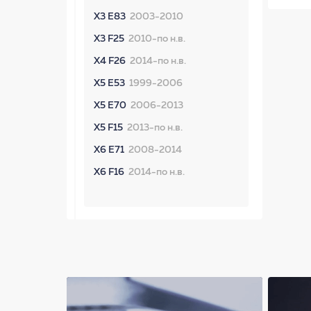
X3 E83
2003-2010
X3 F25
2010-по н.в.
X4 F26
2014-по н.в.
X5 E53
1999-2006
X5 E70
2006-2013
X5 F15
2013-по н.в.
X6 E71
2008-2014
X6 F16
2014-по н.в.