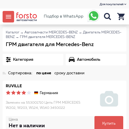
Для покупателей
Подбор в WhatsApp
Каталог
→
Автозапчасти MERCEDES-BENZ
→
Двигатель MERCEDES-
BENZ
→
ГРМ двигателя MERCEDES-BENZ
ГРМ двигателя для Mercedes-Benz
Категория
Автомобиль
Сортировка:
по цене
сроку доставки
RUVILLE
Германия
Заменен на 553001710 Цепь ГРМ MERCEDES
W202, W203, W124, W140 3450022
Цена
Купить
Нет в наличии