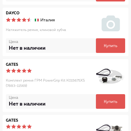
DAYCO
Италия
Натяжитель ремня, клиновой зубча
Цена
Купить
Нет в наличии
GATES
Комплект ремня ГРМ PowerGrip Kit K015675XS
(7883-11569)
Цена
Купить
Нет в наличии
GATES