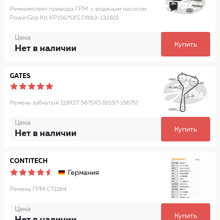
Ремкомплект привода ГРМ с водяным насосом
PowerGrip Kit KP15675XS (7883-13260)
Цена
Купить
Нет в наличии
GATES
Ремень зубчатый 119X27 5675XS (8597-15675)
Цена
Купить
Нет в наличии
CONTITECH
Германия
Ремень ГРМ CT1184
Цена
Купить
Нет в наличии